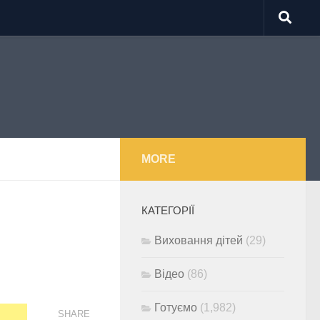
MORE
КАТЕГОРІЇ
Виховання дітей
(29)
Відео
(86)
Готуємо
(1,982)
SHARE