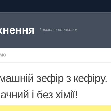
хнення
Гармонія всередині
ЄМО
машній зефір з кефіру.
чний і без хімії!