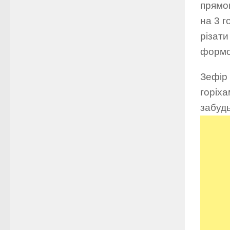
прямо
на 3 г
різат
формоч
Зефір
горіха
забудь