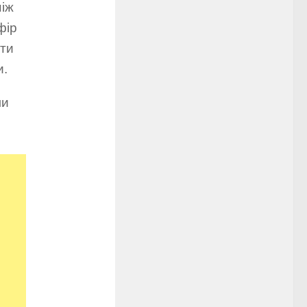
ніж
фір
ати
и.
ми