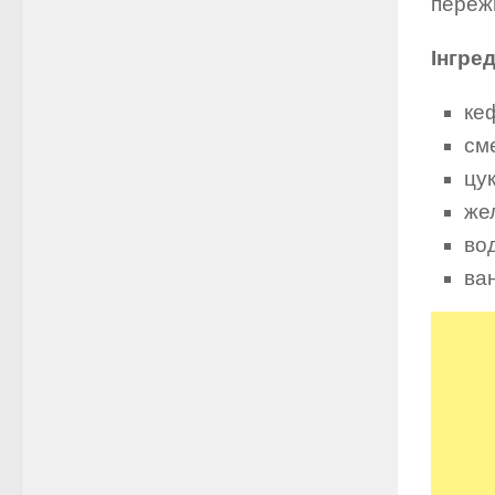
пережи
Інгред
кеф
см
цук
жел
вод
ван