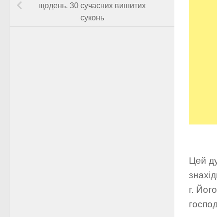
щодень. 30 сучасних вишитих
суконь
Цей д
знахід
г. Йог
господ