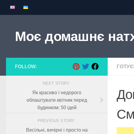
Skip to content
Моє домашнє нат
ГОТУ
FOLLOW:
NEXT STORY
До
Як красиво і недорого
облаштувати квітник перед
будинком: 50 ідей
Сма
PREVIOUS STORY
Весільні, вечірні і просто на