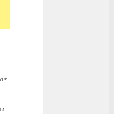
о
ури.
ти