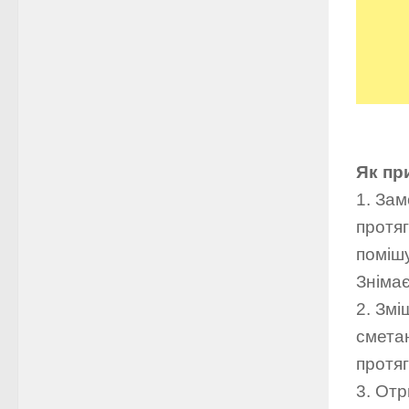
Як пр
1. Зам
протяг
помішу
Знімає
2. Змі
сметан
протяг
3. От