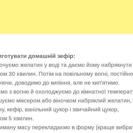
иготувати домашній зефір:
очуємо желатин у воді та даємо йому набрякнути
ом 30 хвилин. Потім на повільному вогні, постійн
ючи, доводимо до кипіння, але не кип’ятимо.
мо з вогню й охолоджуємо до кімнатної температ
шуємо міксером або віночком набряклий желатин,
у, кефір, ванільний цукор і звичайний цукор,
ом 5 хвилин.
риману масу перекладаємо в форму (краще вибра