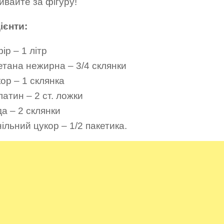
вайте за фігуру!
ієнти:
ір – 1 літр
етана нежирна – 3/4 склянки
ор – 1 склянка
атин – 2 ст. ложки
а – 2 склянки
ільний цукор – 1/2 пакетика.