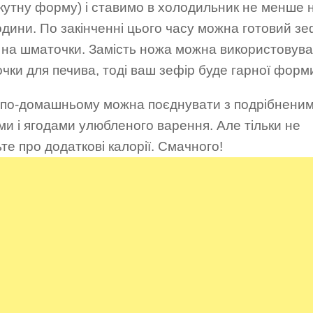
кутну форму) і ставимо в холодильник не менше 
одини. По закінченні цього часу можна готовий зе
и на шматочки. Замість ножа можна використовув
ки для печива, тоді ваш зефір буде гарної форм
 по-домашньому можна поєднувати з подрібнени
ми і ягодами улюбленого варення. Але тільки не
те про додаткові калорії. Смачного!