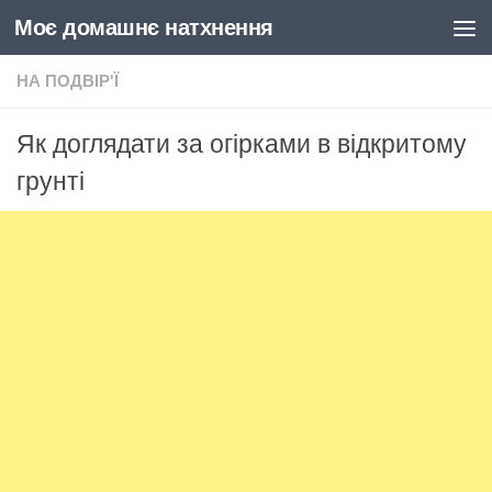
Моє домашнє натхнення
Skip to content
НА ПОДВІР'Ї
Як доглядати за огірками в відкритому
грунті