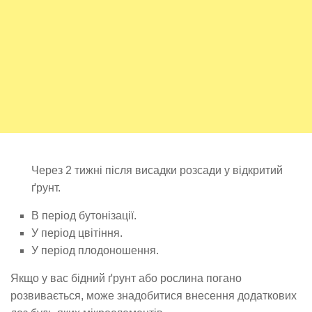
Через 2 тижні після висадки розсади у відкритий
ґрунт.
В період бутонізації.
У період цвітіння.
У період плодоношення.
Якщо у вас бідний ґрунт або рослина погано
розвивається, може знадобитися внесення додаткових