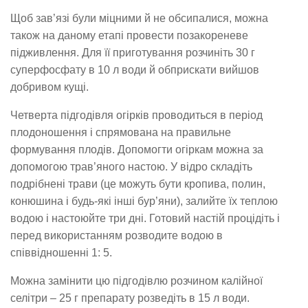
Щоб зав’язі були міцними й не обсипалися, можна
також на даному етапі провести позакореневе
підживлення. Для її приготування розчиніть 30 г
суперфосфату в 10 л води й обприскати вийшов
добривом кущі.
Четверта підгодівля огірків проводиться в період
плодоношення і спрямована на правильне
формування плодів. Допомогти огіркам можна за
допомогою трав’яного настою. У відро складіть
подрібнені трави (це можуть бути кропива, полин,
конюшина і будь-які інші бур’яни), залийте їх теплою
водою і настоюйте три дні. Готовий настій процідіть і
перед використанням розводите водою в
співвідношенні 1: 5.
Можна замінити цю підгодівлю розчином калійної
селітри – 25 г препарату розведіть в 15 л води.