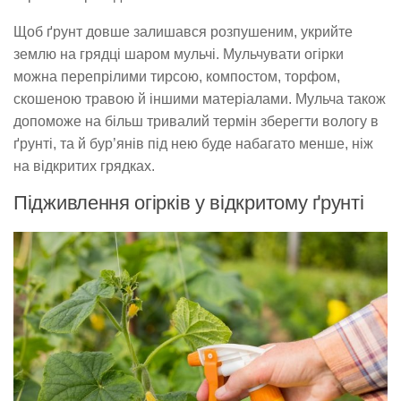
Щоб ґрунт довше залишався розпушеним, укрийте
землю на грядці шаром мульчі. Мульчувати огірки
можна перепрілими тирсою, компостом, торфом,
скошеною травою й іншими матеріалами. Мульча також
допоможе на більш тривалий термін зберегти вологу в
ґрунті, та й бур’янів під нею буде набагато менше, ніж
на відкритих грядках.
Підживлення огірків у відкритому ґрунті