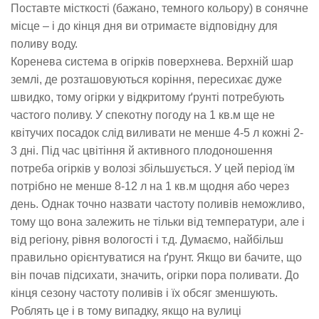
Поставте місткості (бажано, темного кольору) в сонячне
місце – і до кінця дня ви отримаєте відповідну для
поливу воду.
Коренева система в огірків поверхнева. Верхній шар
землі, де розташовуються коріння, пересихає дуже
швидко, тому огірки у відкритому ґрунті потребують
частого поливу. У спекотну погоду на 1 кв.м ще не
квітучих посадок слід виливати не менше 4-5 л кожні 2-
3 дні. Під час цвітіння й активного плодоношення
потреба огірків у волозі збільшується. У цей період їм
потрібно не менше 8-12 л на 1 кв.м щодня або через
день. Однак точно назвати частоту поливів неможливо,
тому що вона залежить не тільки від температури, але і
від регіону, рівня вологості і т.д. Думаємо, найбільш
правильно орієнтуватися на ґрунт. Якщо ви бачите, що
він почав підсихати, значить, огірки пора поливати. До
кінця сезону частоту поливів і їх обсяг зменшують.
Роблять це і в тому випадку, якщо на вулиці