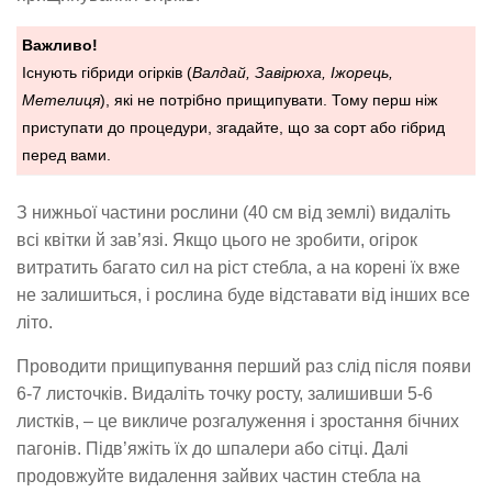
Важливо!
Існують гібриди огірків (
Валдай, Завірюха, Іжорець,
Метелиця
), які не потрібно прищипувати. Тому перш ніж
приступати до процедури, згадайте, що за сорт або гібрид
перед вами.
З нижньої частини рослини (40 см від землі) видаліть
всі квітки й зав’язі. Якщо цього не зробити, огірок
витратить багато сил на ріст стебла, а на корені їх вже
не залишиться, і рослина буде відставати від інших все
літо.
Проводити прищипування перший раз слід після появи
6-7 листочків. Видаліть точку росту, залишивши 5-6
листків, – це викличе розгалуження і зростання бічних
пагонів. Підв’яжіть їх до шпалери або сітці. Далі
продовжуйте видалення зайвих частин стебла на