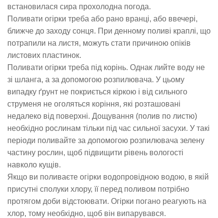
встановилася сира прохолодна погода.
Поливати огірки треба або рано вранці, або ввечері,
ближче до заходу сонця. При денному поливі краплі, що
потрапили на листя, можуть стати причиною опіків
листових пластинок.
Поливати огірки треба під корінь. Однак лийте воду не
зі шланга, а за допомогою розпилювача. У цьому
випадку ґрунт не покриється кіркою і від сильного
струменя не оголяться коріння, які розташовані
недалеко від поверхні. Дощування (полив по листю)
необхідно рослинам тільки під час сильної засухи. У такі
періоди поливайте за допомогою розпилювача зелену
частину рослин, щоб підвищити рівень вологості
навколо кущів.
Якщо ви поливаєте огірки водопровідною водою, в якій
присутні сполуки хлору, її перед поливом потрібно
протягом доби відстоювати. Огірки погано реагують на
хлор, тому необхідно, щоб він випарувався.