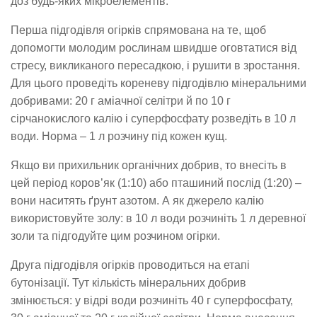
доз будь-яких мікроелементів.
Перша підгодівля огірків спрямована на те, щоб
допомогти молодим рослинам швидше оговтатися від
стресу, викликаного пересадкою, і рушити в зростання.
Для цього проведіть кореневу підгодівлю мінеральними
добривами: 20 г аміачної селітри й по 10 г
сірчанокислого калію і суперфосфату розведіть в 10 л
води. Норма – 1 л розчину під кожен кущ.
Якщо ви прихильник органічних добрив, то внесіть в
цей період коров’як (1:10) або пташиний послід (1:20) –
вони наситять ґрунт азотом. А як джерело калію
використовуйте золу: в 10 л води розчиніть 1 л деревної
золи та підгодуйте цим розчином огірки.
Друга підгодівля огірків проводиться на етапі
бутонізації. Тут кількість мінеральних добрив
змінюється: у відрі води розчиніть 40 г суперфосфату,