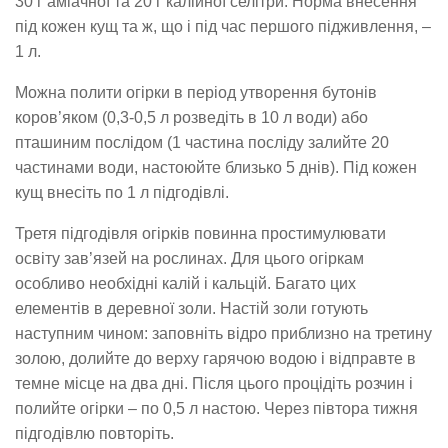
30 г аміачної та 20 г калійної селітри. Норма внесення
під кожен кущ та ж, що і під час першого підживлення, –
1 л.
Можна полити огірки в період утворення бутонів
коров’яком (0,3-0,5 л розведіть в 10 л води) або
пташиним послідом (1 частина посліду залийте 20
частинами води, настоюйте близько 5 днів). Під кожен
кущ внесіть по 1 л підгодівлі.
Третя підгодівля огірків повинна простимулювати
освіту зав’язей на рослинах. Для цього огіркам
особливо необхідні калій і кальцій. Багато цих
елементів в деревної золи. Настій золи готують
наступним чином: заповніть відро приблизно на третину
золою, долийте до верху гарячою водою і відправте в
темне місце на два дні. Після цього процідіть розчин і
полийте огірки – по 0,5 л настою. Через півтора тижня
підгодівлю повторіть.