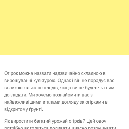
Огірок можна назвати надзвичайно складною в
вирощуванні культурою. Однак і він не порадує вас
великою кількістю плодів, якщо ви не будете за ним
доглядати. Ми хочемо познайомити вас з
найважливішими етапами догляду за огірками в
відкритому ґрунті.
Як виростити багатий урожай огірків? Цей овоч
потрібно як годиться поливати, вчасно розпушувати,