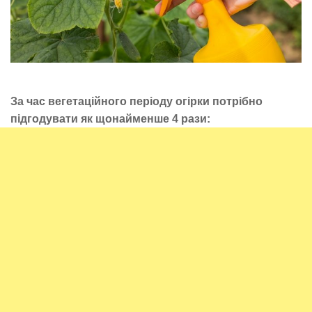
За час вегетаційного періоду огірки потрібно
підгодувати як щонайменше 4 рази: