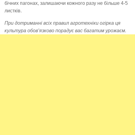
бічних пагонах, залишаючи кожного разу не більше 4-5
листків.
При дотриманні всіх правил агротехніки огірка ця
культура обов’язково порадує вас багатим урожаєм.