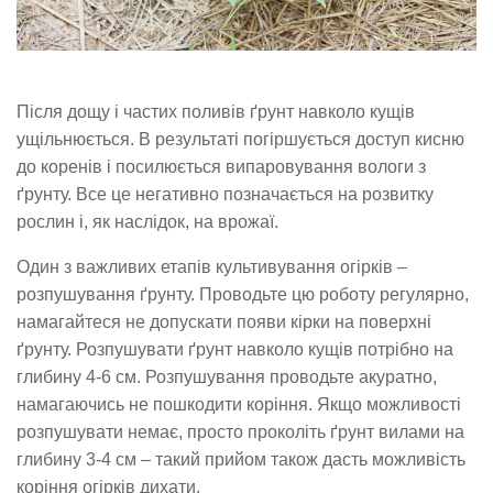
Після дощу і частих поливів ґрунт навколо кущів
ущільнюється. В результаті погіршується доступ кисню
до коренів і посилюється випаровування вологи з
ґрунту. Все це негативно позначається на розвитку
рослин і, як наслідок, на врожаї.
Один з важливих етапів культивування огірків –
розпушування ґрунту. Проводьте цю роботу регулярно,
намагайтеся не допускати появи кірки на поверхні
ґрунту. Розпушувати ґрунт навколо кущів потрібно на
глибину 4-6 см. Розпушування проводьте акуратно,
намагаючись не пошкодити коріння. Якщо можливості
розпушувати немає, просто проколіть ґрунт вилами на
глибину 3-4 см – такий прийом також дасть можливість
коріння огірків дихати.