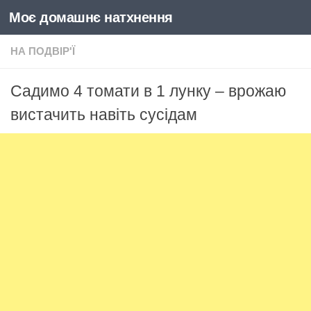
Моє домашнє натхнення
Skip to content
НА ПОДВІР'Ї
Садимо 4 томати в 1 лунку – врожаю
вистачить навіть сусідам