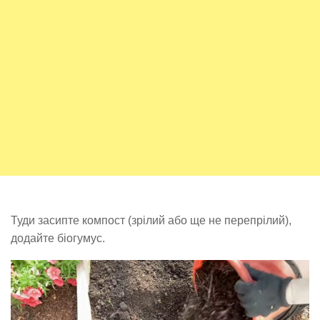
Туди засипте компост (зрілий або ще не перепрілий),
додайте біогумус.