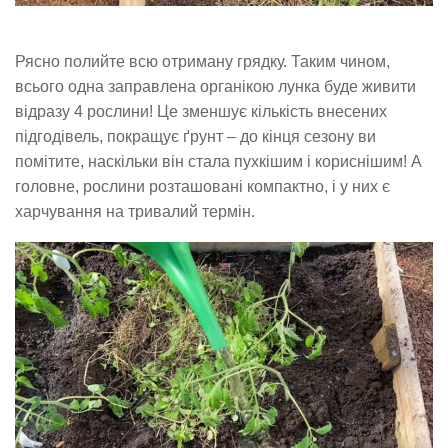
Рясно полийте всю отриману грядку. Таким чином,
всього одна заправлена ​​органікою лунка буде живити
відразу 4 рослини! Це зменшує кількість внесених
підгодівель, покращує ґрунт – до кінця сезону ви
помітите, наскільки він стала пухкішим і кориснішим! А
головне, рослини розташовані компактно, і у них є
харчування на тривалий термін.