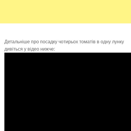
Детальніше про посадку чотирьох томатів в одну лунку
дивіться у відео нижче: