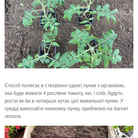
Спосіб полягає в створенні однієї лунки з органікою,
яка буде живити 4 рослини томату, які, і собі, будуть
рости як би в чотирьох кутах цієї живильної лунки. У
грядці викопайте невелику лунку, приблизно на багнет
лопати.