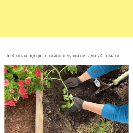
По 4 кутах від цієї поживної лунки висадіть 4 томати.