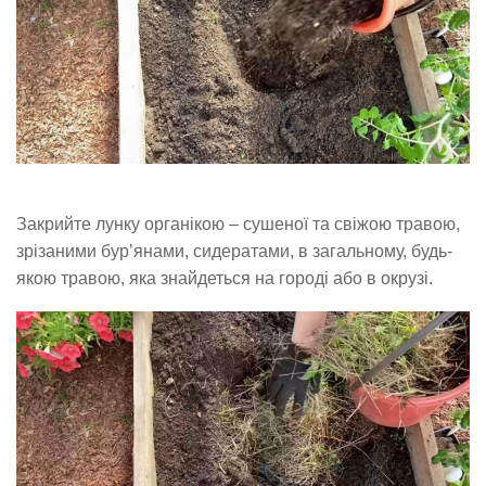
Закрийте лунку органікою – сушеної та свіжою травою,
зрізаними бур’янами, сидератами, в загальному, будь-
якою травою, яка знайдеться на городі або в окрузі.