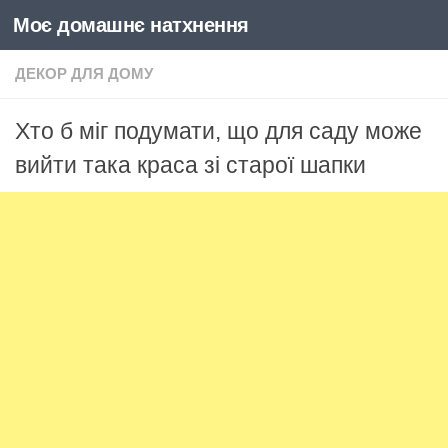
Моє домашнє натхнення
Skip to content
ДЕКОР ДЛЯ ДОМУ
Хто б міг подумати, що для саду може
вийти така краса зі старої шапки