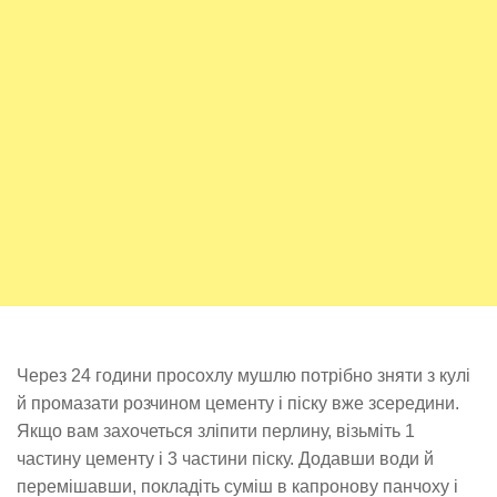
Через 24 години просохлу мушлю потрібно зняти з кулі
й промазати розчином цементу і піску вже зсередини.
Якщо вам захочеться зліпити перлину, візьміть 1
частину цементу і 3 частини піску. Додавши води й
перемішавши, покладіть суміш в капронову панчоху і