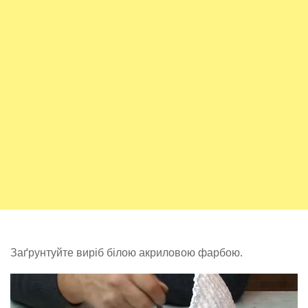
Заґрунтуйте виріб білою акриловою фарбою.