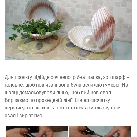
Для проєкту підійде хоч непотрібна шапка, хоч шарф –
головне, щоб пов’язані вони були великою гумкою. На
шапці домальовували лінію, щоб вийшов овал.
Вирізаємо по проведеній лінії. Шарф спочатку
перетягуємо ниткою, а потім також домальовували
овал і вирізаємо.