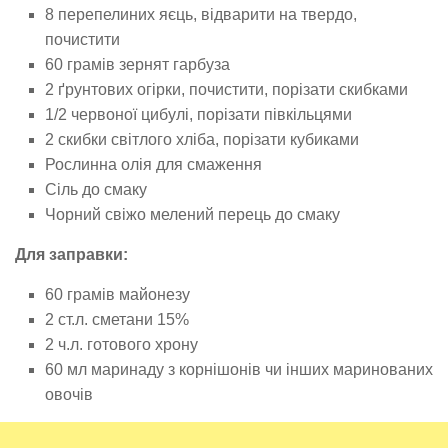
8 перепелиних яєць, відварити на твердо,
почистити
60 грамів зернят гарбуза
2 ґрунтових огірки, почистити, порізати скибками
1/2 червоної цибулі, порізати півкільцями
2 скибки світлого хліба, порізати кубиками
Рослинна олія для смаження
Сіль до смаку
Чорний свіжо мелений перець до смаку
Для заправки:
60 грамів майонезу
2 ст.л. сметани 15%
2 ч.л. готового хрону
60 мл маринаду з корнішонів чи інших маринованих
овочів