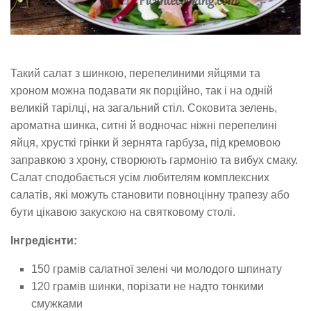
Такий салат з шинкою, перепелиними яйцями та
хроном можна подавати як порційно, так і на одній
великій тарілці, на загальний стіл. Соковита зелень,
ароматна шинка, ситні й водночас ніжні перепелині
яйця, хрусткі грінки й зернята гарбуза, під кремовою
заправкою з хрону, створюють гармонію та вибух смаку.
Салат сподобається усім любителям комплексних
салатів, які можуть становити повноцінну трапезу або
бути цікавою закускою на святковому столі.
Інгредієнти:
150 грамів салатної зелені чи молодого шпинату
120 грамів шинки, порізати не надто тонкими
смужками