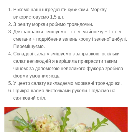
Ріжемо наші інгредієнти кубиками. Моркву
використовуємо 1,5 шт.
З решту моркви робимо трояндочки.
Для заправки: змішуємо 1 ст. л. майонезу + 1 ст. л.
сметани + подрібнена зелень кропу і зеленої цибулі.
Перемішуємо.
Складові салату змішуємо з заправкою, оскільки
салат великодній я вирішила прикрасити таким
чином: за допомогою невеликого фужера зробила
форми умовних яєць.
У центр салату викладаємо морквяні трояндочки.
Прикрашаємо листочками руколи. Подаємо на
святковий стіл.