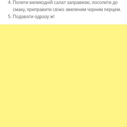
Полити великодній салат заправкою, посолити до
смаку, приправити свіжо змеленим чорним перцем.
Подавати одразу ж!