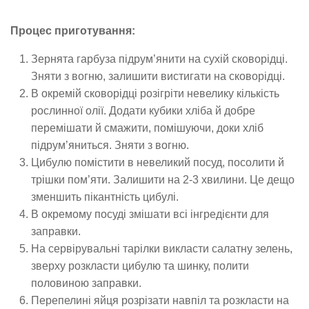
Процес приготування:
Зернята гарбуза підрум’янити на сухій сковорідці.
Зняти з вогню, залишити вистигати на сковорідці.
В окремій сковорідці розігріти невелику кількість
рослинної олії. Додати кубики хліба й добре
перемішати й смажити, помішуючи, доки хліб
підрум’яниться. Зняти з вогню.
Цибулю помістити в невеликий посуд, посолити й
трішки пом’яти. Залишити на 2-3 хвилини. Це дещо
зменшить пікантність цибулі.
В окремому посуді змішати всі інгредієнти для
заправки.
На сервірувальні тарілки викласти салатну зелень,
зверху розкласти цибулю та шинку, полити
половиною заправки.
Перепелині яйця розрізати навпіл та розкласти на