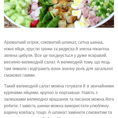
Ароматний огірок, соковитий шпинат, ситна шинка,
ніжні яйця, хрусткі грінки та редиска й злегка пікантна
зелена цибуля. Все це поєднується у дуже яскравий,
весняно-великодній салат. А великодній тому, що яєць
там чимало і відіграють вони значну роль для загальної
смакової гамми.
Такий великодній салат можна готувати й зі звичайними
курячими яйцями, крупно їх порізавши. Навіть з
залишками великодніх крашанок та писанок можна його
робити. І замість шинки можна використати улюблену
варену ковбасу, тощо. А шпинат замінити соковитим та