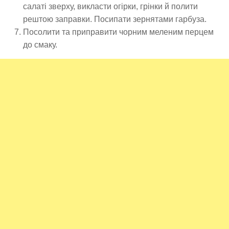
салаті зверху, викласти огірки, грінки й полити
рештою заправки. Посипати зернятами гарбуза.
Посолити та приправити чорним меленим перцем
до смаку.