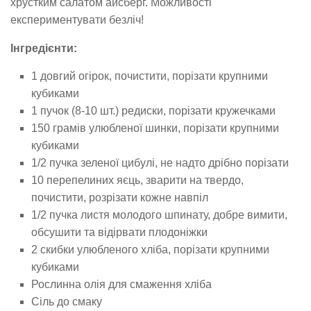
хрустким салатом айсберг. Можливості
експериментувати безліч!
Інгредієнти:
1 довгий огірок, почистити, порізати крупними
кубиками
1 пучок (8-10 шт.) редиски, порізати кружечками
150 грамів улюбленої шинки, порізати крупними
кубиками
1/2 пучка зеленої цибулі, не надто дрібно порізати
10 перепелиних яєць, зварити на твердо,
почистити, розрізати кожне навпіл
1/2 пучка листя молодого шпинату, добре вимити,
обсушити та відірвати плодоніжки
2 скибки улюбленого хліба, порізати крупними
кубиками
Рослинна олія для смаження хліба
Сіль до смаку