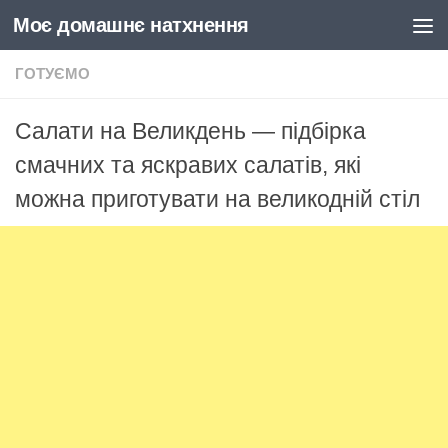
Моє домашнє натхнення
Skip to content
ГОТУЄМО
Салати на Великдень — підбірка
смачних та яскравих салатів, які
можна приготувати на великодній стіл