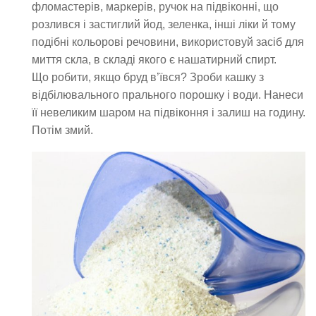
фломастерів, маркерів, ручок на підвіконні, що
розлився і застиглий йод, зеленка, інші ліки й тому
подібні кольорові речовини, використовуй засіб для
миття скла, в складі якого є нашатирний спирт.
Що робити, якщо бруд в’ївся? Зроби кашку з
відбілювального прального порошку і води. Нанеси
її невеликим шаром на підвіконня і залиш на годину.
Потім змий.