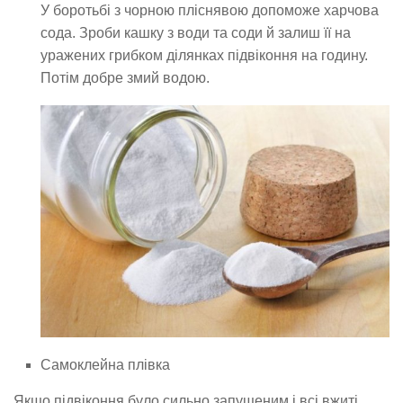
У боротьбі з чорною пліснявою допоможе харчова
сода. Зроби кашку з води та соди й залиш її на
уражених грибком ділянках підвіконня на годину.
Потім добре змий водою.
Самоклейна плівка
Якщо підвіконня було сильно запущеним і всі вжиті