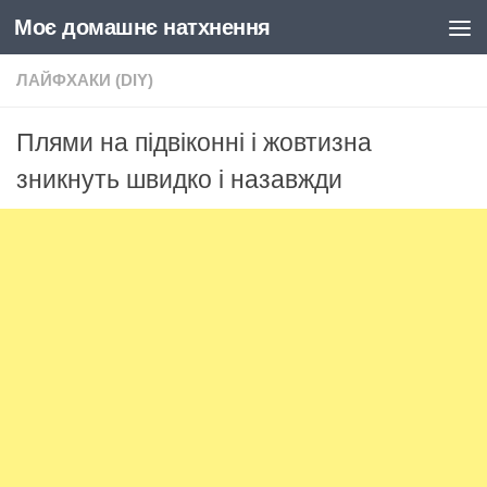
Моє домашнє натхнення
Skip to content
ЛАЙФХАКИ (DIY)
Плями на підвіконні і жовтизна
зникнуть швидко і назавжди