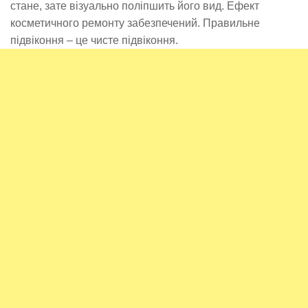
стане, зате візуально поліпшить його вид. Ефект
косметичного ремонту забезпечений. Правильне
підвіконня – це чисте підвіконня.