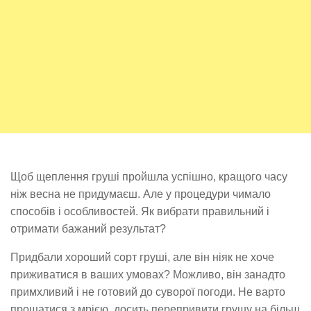
Щоб щеплення груші пройшла успішно, кращого часу
ніж весна не придумаєш. Але у процедури чимало
способів і особливостей. Як вибрати правильний і
отримати бажаний результат?
Придбали хороший сорт груші, але він ніяк не хоче
приживатися в ваших умовах? Можливо, він занадто
примхливий і не готовий до суворої погоди. Не варто
прощатися з мрією, досить перепривити грушу на більш