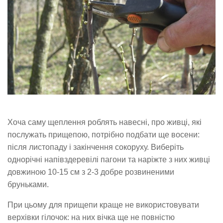
Хоча саму щеплення роблять навесні, про живці, які
послужать прищепою, потрібно подбати ще восени:
після листопаду і закінчення сокоруху. Виберіть
однорічні напівздеревілі пагони та наріжте з них живці
довжиною 10-15 см з 2-3 добре розвиненими
бруньками.
При цьому для прищепи краще не використовувати
верхівки гілочок: на них вічка ще не повністю