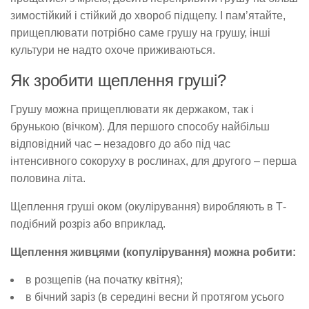
зимостійкий і стійкий до хвороб підщепу. І пам’ятайте,
прищеплювати потрібно саме грушу на грушу, інші
культури не надто охоче приживаються.
Як зробити щеплення груші?
Грушу можна прищеплювати як держаком, так і
брунькою (вічком). Для першого способу найбільш
відповідний час – незадовго до або під час
інтенсивного сокоруху в рослинах, для другого – перша
половина літа.
Щеплення груші оком (окулірування) виробляють в Т-
подібний розріз або вприклад.
Щеплення живцями (копулірування) можна робити:
в розщепів (на початку квітня);
в бічний заріз (в середині весни й протягом усього