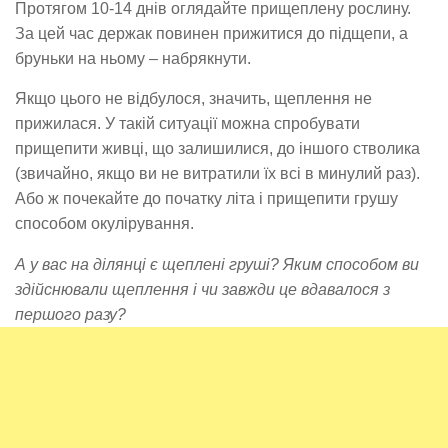
Протягом 10-14 днів оглядайте прищеплену рослину.
За цей час держак повинен прижитися до підщепи, а
бруньки на ньому – набрякнути.
Якщо цього не відбулося, значить, щеплення не
прижилася. У такій ситуації можна спробувати
прищепити живці, що залишилися, до іншого стволика
(звичайно, якщо ви не витратили їх всі в минулий раз).
Або ж почекайте до початку літа і прищепити грушу
способом окулірування.
А у вас на ділянці є щеплені груші? Яким способом ви
здійснювали щеплення і чи завжди це вдавалося з
першого разу?