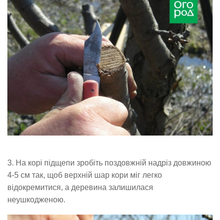
3. На корі підщепи зробіть поздовжній надріз довжиною
4-5 см так, щоб верхній шар кори міг легко
відокремитися, а деревина залишилася
неушкодженою.