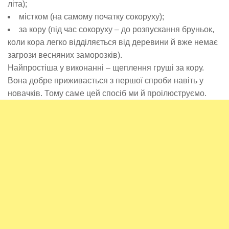
літа);
містком (на самому початку сокоруху);
за кору (під час сокоруху – до розпускання бруньок,
коли кора легко відділяється від деревини й вже немає
загрози весняних заморозків).
Найпростіша у виконанні – щеплення груші за кору.
Вона добре приживається з першої спроби навіть у
новачків. Тому саме цей спосіб ми й проілюструємо.