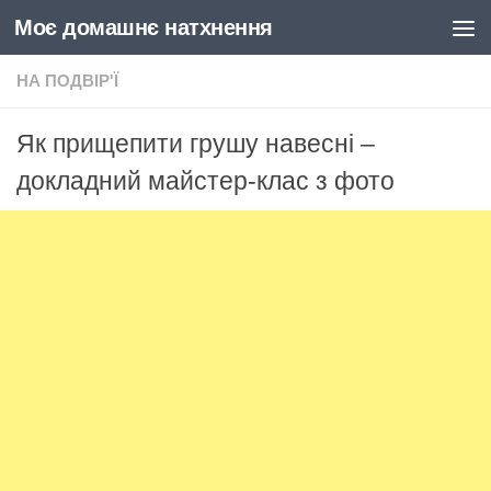
Моє домашнє натхнення
Skip to content
НА ПОДВІР'Ї
Як прищепити грушу навесні –
докладний майстер-клас з фото