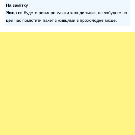
На замітку
Якщо ви будете розморожувати холодильник, не забудьте на
цей час помістити пакет з живцями в прохолодне місце.