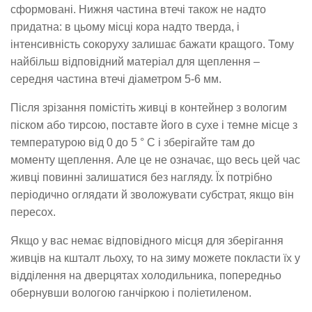
сформовані. Нижня частина втечі також не надто
придатна: в цьому місці кора надто тверда, і
інтенсивність сокоруху залишає бажати кращого. Тому
найбільш відповідний матеріал для щеплення –
середня частина втечі діаметром 5-6 мм.
Після зрізання помістіть живці в контейнер з вологим
піском або тирсою, поставте його в сухе і темне місце з
температурою від 0 до 5 ° С і зберігайте там до
моменту щеплення. Але це не означає, що весь цей час
живці повинні залишатися без нагляду. Їх потрібно
періодично оглядати й зволожувати субстрат, якщо він
пересох.
Якщо у вас немає відповідного місця для зберігання
живців на кшталт льоху, то на зиму можете покласти їх у
відділення на дверцятах холодильника, попередньо
обернувши вологою ганчіркою і поліетиленом.