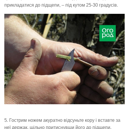
прикладатися до підщепи, – під кутом 25-30 градусів.
5. Гострим ножем акуратно відсуньте кору і вставте за
неї держак, щільно притиснувши його до підщепи.