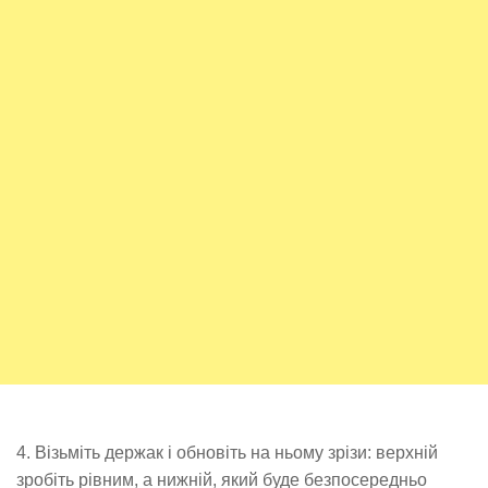
4. Візьміть держак і обновіть на ньому зрізи: верхній
зробіть рівним, а нижній, який буде безпосередньо