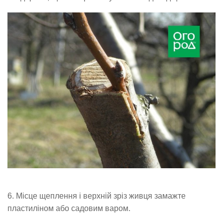
6. Місце щеплення і верхній зріз живця замажте
пластиліном або садовим варом.