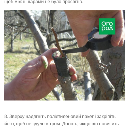
щоб між її шарами не було просвітів.
8. Зверху надягніть поліетиленовий пакет і закріпіть
його, щоб не здуло вітром. Досить, якщо він повисить