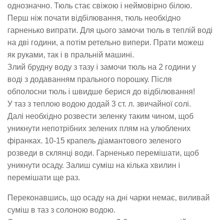
однозначно. Тюль стає свіжою і неймовірно білою.
Перш ніж почати відбілювання, тюль необхідно
гарненько випрати. Для цього замочи тюль в теплій воді
на дві години, а потім ретельно випери. Прати можеш
як руками, так і в пральній машині.
Злий брудну воду з тазу і замочи тюль на 2 години у
воді з додаванням прального порошку. Після
обполосни тюль і швидше берися до відбілювання!
У таз з теплою водою додай 3 ст. л. звичайної солі.
Далі необхідно розвести зеленку таким чином, щоб
уникнути непотрібних зелених плям на улюблених
фіранках. 10-15 крапель діамантового зеленого
розведи в склянці води. Гарненько перемішати, щоб
уникнути осаду. Залиш суміш на кілька хвилин і
перемішати ще раз.
Переконавшись, що осаду на дні чарки немає, виливай
суміш в таз з солоною водою.