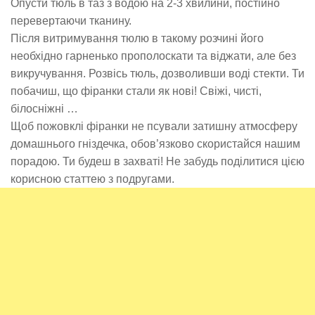
Опусти тюль в таз з водою на 2-3 хвилини, постійно
перевертаючи тканину.
Після витримування тюлю в такому розчині його
необхідно гарненько прополоскати та віджати, але без
викручування. Розвісь тюль, дозволивши воді стекти. Ти
побачиш, що фіранки стали як нові! Свіжі, чисті,
білосніжні …
Щоб пожовклі фіранки не псували затишну атмосферу
домашнього гніздечка, обов’язково скористайся нашим
порадою. Ти будеш в захваті! Не забудь поділитися цією
корисною статтею з подругами.