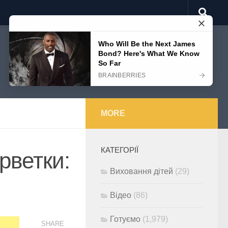
MORE
КАТЕГОРІЇ
рветки:
Виховання дітей
(29)
Відео
(86)
Готуємо
(1,979)
SHARE