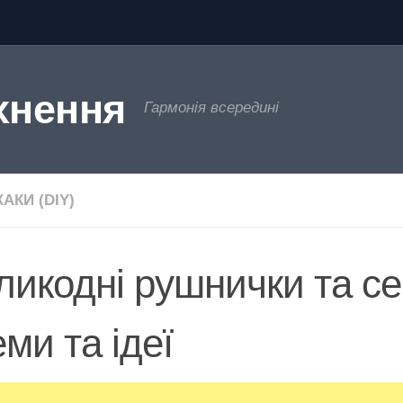
хнення
Гармонія всередині
АКИ (DIY)
ликодні рушнички та се
ми та ідеї