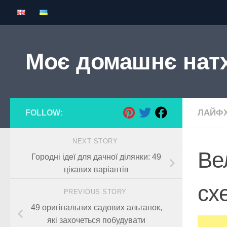
Skip to content
Моє домашнє нат
ЛАЙФХ
FOLLOW:
NEXT STORY
Ве
Городні ідеї для дачної ділянки: 49
цікавих варіантів
схе
PREVIOUS STORY
49 оригінальних садових альтанок,
які захочеться побудувати