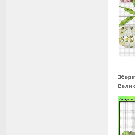
Збері
Велик