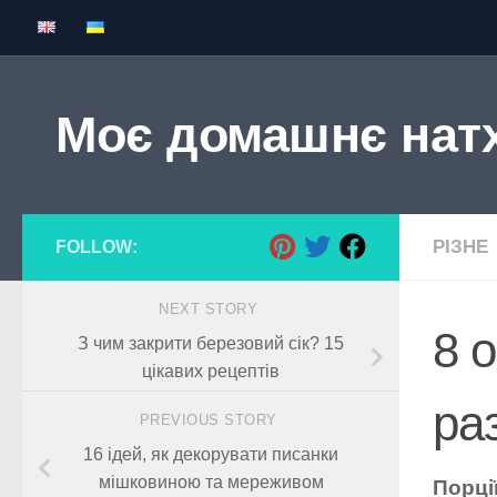
Skip to content
Моє домашнє нат
РІЗНЕ
FOLLOW:
NEXT STORY
8 
З чим закрити березовий сік? 15
цікавих рецептів
ра
PREVIOUS STORY
16 ідей, як декорувати писанки
мішковиною та мереживом
Порці