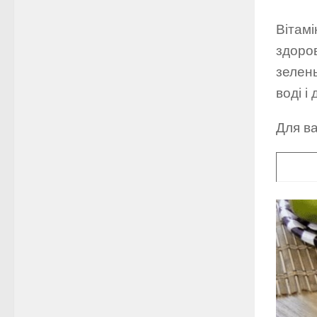
Вітамі
здоров
зелень
воді і
Для ва