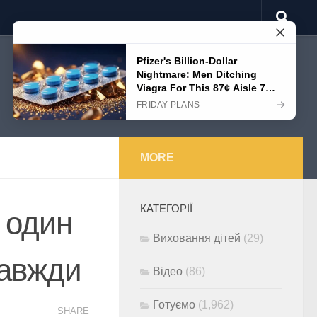
MORE
КАТЕГОРІЇ
и один
Виховання дітей
(29)
завжди
Відео
(86)
Готуємо
(1,962)
SHARE