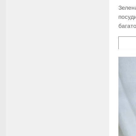
Зелена
посуд
багато