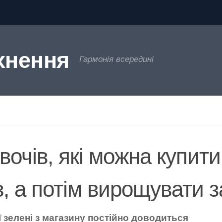
хнення
Гармонія всередині
овочів, які можна купит
з, а потім вирощувати 
ї зелені з магазину постійно доводиться