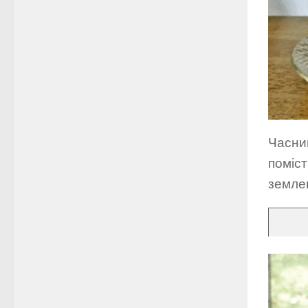
Часник
поміст
земле