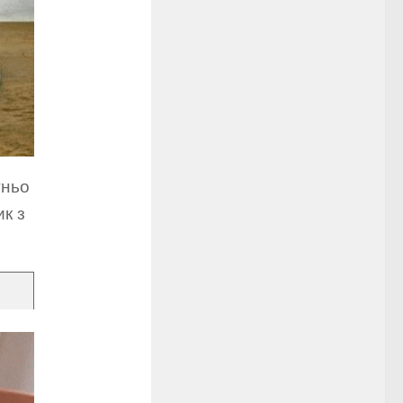
тньо
ик з