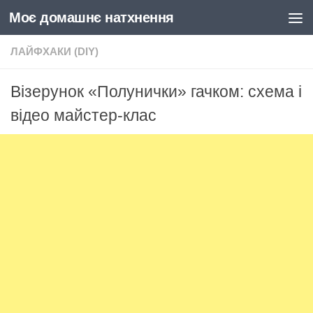
Моє домашнє натхнення
Skip to content
ЛАЙФХАКИ (DIY)
Візерунок «Полунички» гачком: схема і
відео майстер-клас