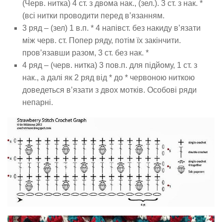
(Черв. нитка) 4 ст. з двома нак., (зел.). 3 ст. з нак. *
(всі нитки проводити перед в’язанням.
3 ряд – (зел) 1 в.п. * 4 напівст. без накиду в’язати
між черв. ст. Попер ряду, потім їх закінчити.
пров’язавши разом, 3 ст. без нак. *
4 ряд – (черв. нитка) 3 пов.п. для підйому, 1 ст. з
нак., а далі як 2 ряд від * до * червоною ниткою
доведеться в’язати з двох мотків. Особові ряди
непарні.