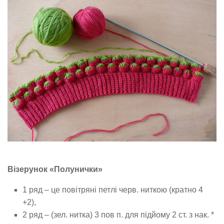
Візерунок «Полунички»
1 ряд – це повітряні петлі черв. ниткою (кратно 4
+2),
2 ряд – (зел. нитка) 3 пов п. для підйому 2 ст. з нак. *