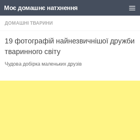
Моє домашнє натхнення
Skip to content
ДОМАШНІ ТВАРИНИ
19 фотографій найнезвичнішої дружби
тваринного світу
Чудова добірка маленьких друзів