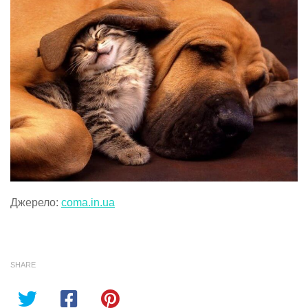
Джерело:
coma.in.ua
SHARE