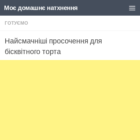
Моє домашнє натхнення
Skip to content
ГОТУЄМО
Найсмачніші просочення для
бісквітного торта