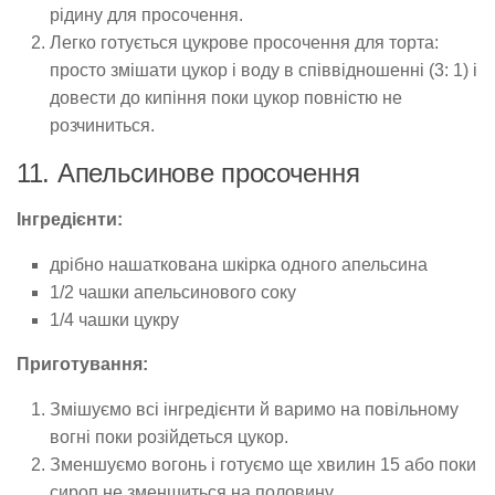
рідину для просочення.
Легко готується цукрове просочення для торта:
просто змішати цукор і воду в співвідношенні (3: 1) і
довести до кипіння поки цукор повністю не
розчиниться.
11. Апельсинове просочення
Інгредієнти:
дрібно нашаткована шкірка одного апельсина
1/2 чашки апельсинового соку
1/4 чашки цукру
Приготування:
Змішуємо всі інгредієнти й варимо на повільному
вогні поки розійдеться цукор.
Зменшуємо вогонь і готуємо ще хвилин 15 або поки
сироп не зменшиться на половину.