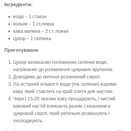
Інгредієнти:
вода – 1 стакан
коньяк – 1 cт.ложка
кава мелена – 2 ст. ложки
цукор – 1 склянка
Приготування:
Цукор заливаємо половиною склянки води,
нагріваємо до розчинення цукрових крупинок.
Доводимо до кипіння розчинений сироп.
На останній кількості води (пів склянки) варимо
каву, який ставлять на край плити для настою.
Через 15-20 хвилин каву проціджують, і чистий
кавовий настій вливають разом з коньяком в
цукровий сироп, який ретельно розмішують і
охолоджують.