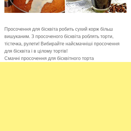
Просочення для бісквіта робить сухий корж більш
вишуканим. З просоченого бісквіта роблять торти,
тістечка, рулети! Вибирайте найсмачніші просочення
для бісквіта і в цілому тортів!
Смачні просочення для бісквітного торта