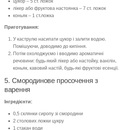
цукор – 5 ст. ложок
лікер або фруктова настоянка – 7 ст. ложок
коньяк – 1 ст.ложка
Приготування:
У каструлю насипати цукор і залити водою.
Помішуючи, доводимо до кипіння.
Потім охолоджуємо і вводимо ароматичні
речовини: будь-який лікер або настойку, ванілін,
коньяк, кавовий настій, будь-які фруктові есенції.
5. Смородинове просочення з
варення
Інгредієнти:
0,5 склянки сиропу зі смородини
2 столових ложки цукру
1 стакан води