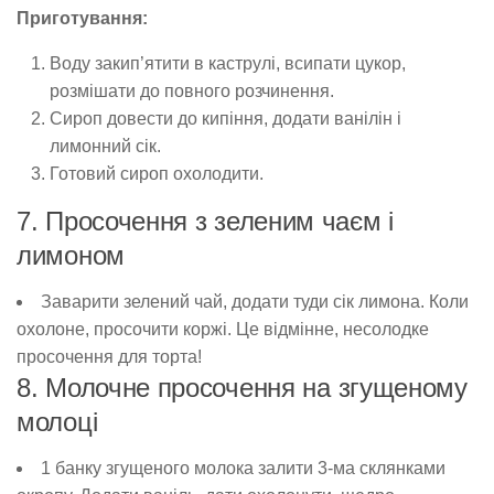
Приготування:
Воду закип’ятити в каструлі, всипати цукор,
розмішати до повного розчинення.
Сироп довести до кипіння, додати ванілін і
лимонний сік.
Готовий сироп охолодити.
7. Просочення з зеленим чаєм і
лимоном
Заварити зелений чай, додати туди сік лимона. Коли
охолоне, просочити коржі. Це відмінне, несолодке
просочення для торта!
8. Молочне просочення на згущеному
молоці
1 банку згущеного молока залити 3-ма склянками