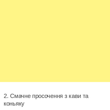
2. Смачне просочення з кави та
коньяку