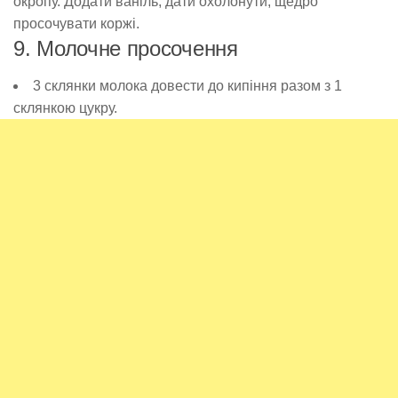
окропу. Додати ваніль, дати охолонути, щедро
просочувати коржі.
9. Молочне просочення
3 склянки молока довести до кипіння разом з 1
склянкою цукру.