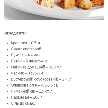
Інгредієнти:
Креветки – 0.5 кг
Салат листковий
Рукола – 4 жмені
Батон – 5 шматочків
Майонез домашній – 100 мл
Часник – 3 зубчики
Вустерський соус (соєвий) – 2 ч. л.
Оливкова олія – 0,3-0,5 ст.
Лимонний сік – 1,5 ст. л.
Пармезан – 100 г
Сіль до смаку