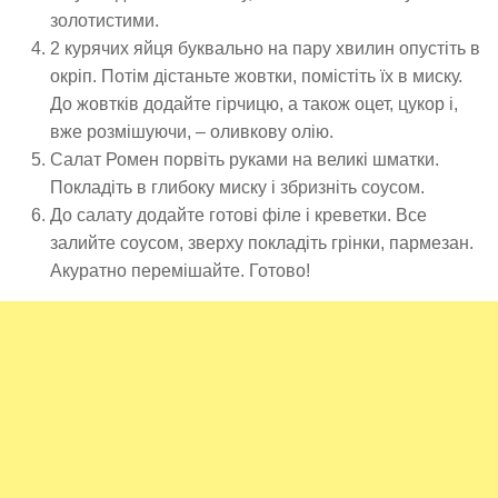
золотистими.
2 курячих яйця буквально на пару хвилин опустіть в
окріп. Потім дістаньте жовтки, помістіть їх в миску.
До жовтків додайте гірчицю, а також оцет, цукор і,
вже розмішуючи, – оливкову олію.
Салат Ромен порвіть руками на великі шматки.
Покладіть в глибоку миску і збризніть соусом.
До салату додайте готові філе і креветки. Все
залийте соусом, зверху покладіть грінки, пармезан.
Акуратно перемішайте. Готово!