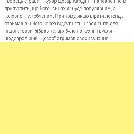
Творець страви – кухар Цезар Кардіні – напевно і не міг
припустити, що його “винахід” буде популярним, а
головне – улюбленим. При тому, якщо вірити легенді,
отримав він його через відсутність інгредієнтів для
іншої страви, зібрав те, що було на кухні, і вуаля –
шедевральний “Цезар” отримав своє звучання.