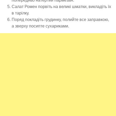
попередньо натертий пармезан.
Салат Ромен порвіть на великі шматки, викладіть їх
в тарілку.
Поряд покладіть грудинку, полийте все заправкою,
а зверху посипте сухариками.