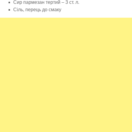
Сир пармезан тертий – 3 ст. л.
Сіль, перець до смаку