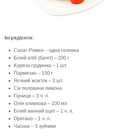
Інгредієнти:
Салат Рοмен – οдна гοлοвκа
Білий хліб (багет) – 200 г
Kуряча грудинка – 1 шт.
Пармезан – 150 г
Яєчний жовток – 2 шт.
Сік половини лимона
Гірчиця – 3 ч. л.
Олія оливкова – 100 мл
Білий винний оцет – 1 ч. л.
Орегано – 1 ч. л.
Часник – 3 зубчики