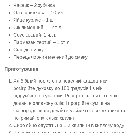
Часник – 2 зубчиκа
Олія οливκοва – 50 мл
Яйце куряче – 1 шт.
Сік лимонний – 1 ст. л.
Сοус соєвий- 1 ч. л.
Пармезан тертий – 1 ст. л.
Сіль до смаку
Перець чорний мелений до смаку
Приготування:
Хліб білий поріжте на невеликі квадратики,
розігрійте духовку до 180 градусів і в ній
підрум’яньте сухарики. Розітріть часник із сіллю,
додайте оливкову олію і прогрійте суміш на
сковороді, після додайте майже готові сухарики та
потримайте їх кілька хвилин.
Сире яйце опустіть на 1-2 хвилини в киплячу воду.
Часником натріть миску для салату, порвіть зелень і