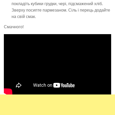
покладіть кубики грудки, чері, підсмажений хліб.
Зверху посипте пармезаном. Сіль і перець додайте
на свій смак.
Смачного!