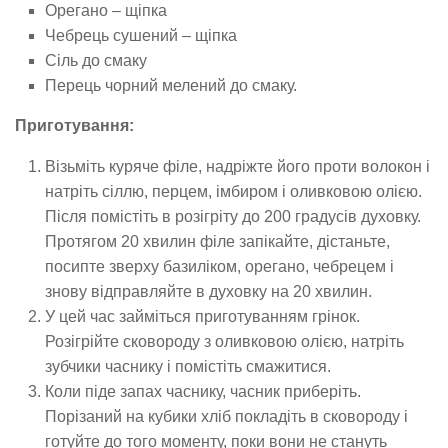
Орегано – щіпка
Чебрець сушений – щіпка
Сіль до смаку
Перець чорний мелений до смаку.
Приготування:
Візьміть куряче філе, надріжте його проти волокон і
натріть сіллю, перцем, імбиром і оливковою олією.
Після помістіть в розігріту до 200 градусів духовку.
Протягом 20 хвилин філе запікайте, дістаньте,
посипте зверху базиліком, орегано, чебрецем і
знову відправляйте в духовку на 20 хвилин.
У цей час займіться приготуванням грінок.
Розігрійте сковороду з оливковою олією, натріть
зубчики часнику і помістіть смажитися.
Коли піде запах часнику, часник приберіть.
Порізаний на кубики хліб покладіть в сковороду і
готуйте до того моменту, поки вони не стануть