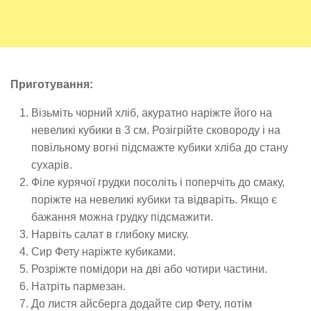
Приготування:
Візьміть чорний хліб, акуратно наріжте його на
невеликі кубики в 3 см. Розігрійте сковороду і на
повільному вогні підсмажте кубики хліба до стану
сухарів.
Філе курячої грудки посоліть і поперчіть до смаку,
поріжте на невеликі кубики та відваріть. Якщо є
бажання можна грудку підсмажити.
Нарвіть салат в глибоку миску.
Сир Фету наріжте кубиками.
Розріжте помідори на дві або чотири частини.
Натріть пармезан.
До листя айсберга додайте сир Фету, потім