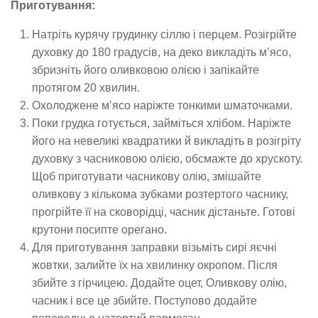
Приготування:
Натріть курячу грудинку сіллю і перцем. Розігрійте
духовку до 180 градусів, на деко викладіть м’ясо,
збризніть його оливковою олією і запікайте
протягом 20 хвилин.
Охолоджене м’ясо наріжте тонкими шматочками.
Поки грудка готується, займіться хлібом. Наріжте
його на невеликі квадратики й викладіть в розігріту
духовку з часниковою олією, обсмажте до хрускоту.
Щоб приготувати часникову олію, змішайте
оливкову з кількома зубками розтертого часнику,
прогрійте її на сковорідці, часник дістаньте. Готові
крутони посипте орегано.
Для приготування заправки візьміть сирі яєчні
жовтки, залийте їх на хвилинку окропом. Після
збийте з гірчицею. Додайте оцет, Оливкову олію,
часник і все це збийте. Поступово додайте