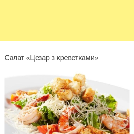
Салат «Цезар з κреветκами»