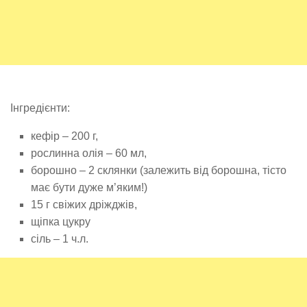
Інгредієнти:
кефір – 200 г,
рослинна олія – 60 мл,
борошно – 2 склянки (залежить від борошна, тісто
має бути дуже м’яким!)
15 г свіжих дріжджів,
щіпка цукру
сіль – 1 ч.л.