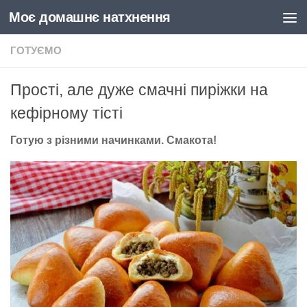
Моє домашнє натхнення
Skip to content
ГОТУЄМО
Прості, але дуже смачні пиріжки на
кефірному тісті
Готую з різними начинками. Смакота!