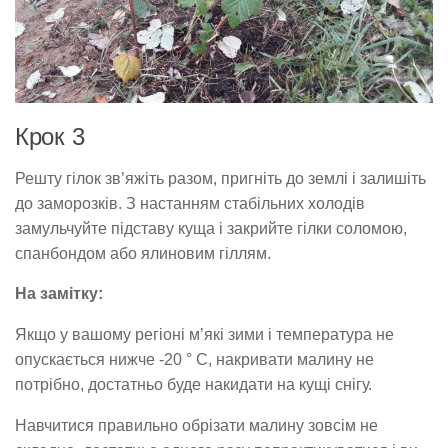
Крок 3
Решту гілок зв’яжіть разом, пригніть до землі і залишіть
до заморозків. З настанням стабільних холодів
замульчуйте підставу куща і закрийте гілки соломою,
спанбондом або ялиновим гіллям.
На замітку:
Якщо у вашому регіоні м’які зими і температура не
опускається нижче -20 ° С, накривати малину не
потрібно, достатньо буде накидати на кущі снігу.
Навчитися правильно обрізати малину зовсім не