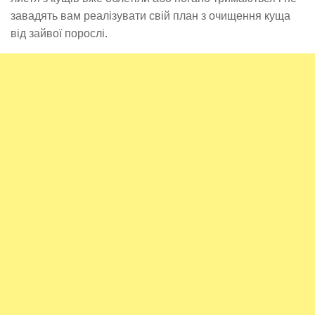
завадять вам реалізувати свій план з очищення куща
від зайвої порослі.