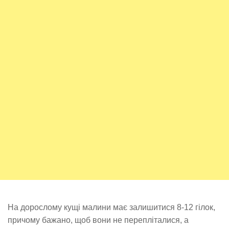
На дорослому кущі малини має залишитися 8-12 гілок,
причому бажано, щоб вони не перепліталися, а