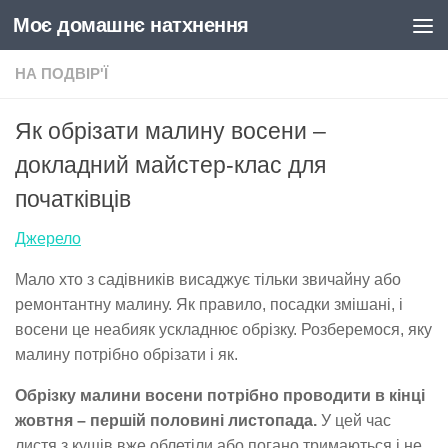
Моє домашнє натхнення
Skip to content
НА ПОДВІР'Ї
Як обрізати малину восени –
докладний майстер-клас для
початківців
Джерело
Мало хто з садівників висаджує тільки звичайну або
ремонтантну малину. Як правило, посадки змішані, і
восени це неабияк ускладнює обрізку. Розберемося, яку
малину потрібно обрізати і як.
Обрізку малини восени потрібно проводити в кінці
жовтня – першій половині листопада.
У цей час
листя з кущів вже облетіли або погано тримаються і не