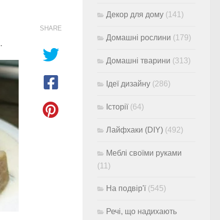
Декор для дому
(141)
SHARE
Домашні рослини
(179)
.
Домашні тварини
(313)
Ідеї дизайну
(286)
Історії
(64)
Лайфхаки (DIY)
(492)
Меблі своїми руками
(11)
На подвір'ї
(545)
Речі, що надихають