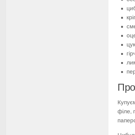
циб
крі
сме
оце
цук
гір
лим
пе
Про
Купує
філе, 
папер