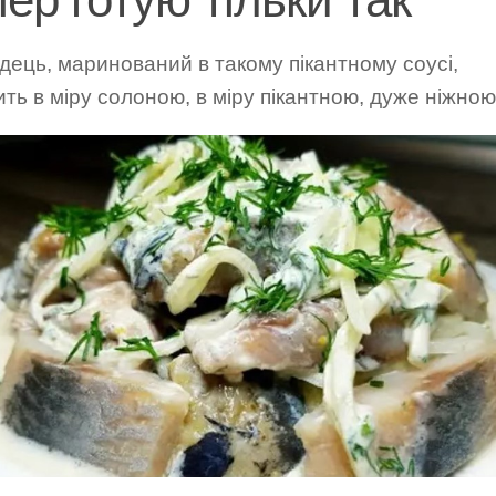
ець, маринований в такому пікантному соусі,
ть в міру солоною, в міру пікантною, дуже ніжною