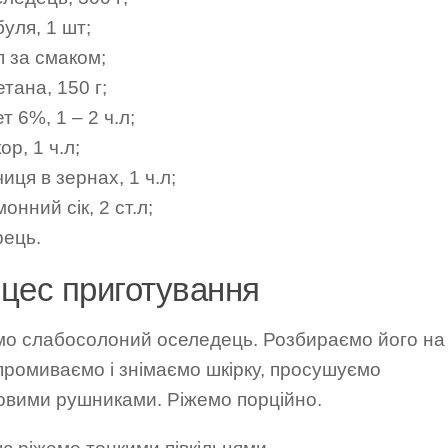
уля, 1 шт;
п за смаком;
тана, 150 г;
т 6%, 1 – 2 ч.л;
ор, 1 ч.л;
чиця в зернах, 1 ч.л;
онний сік, 2 ст.л;
рець.
цес приготування
мо слабосолоний оселедець. Розбираємо його на
промиваємо і знімаємо шкірку, просушуємо
овими рушниками. Ріжемо порційно.