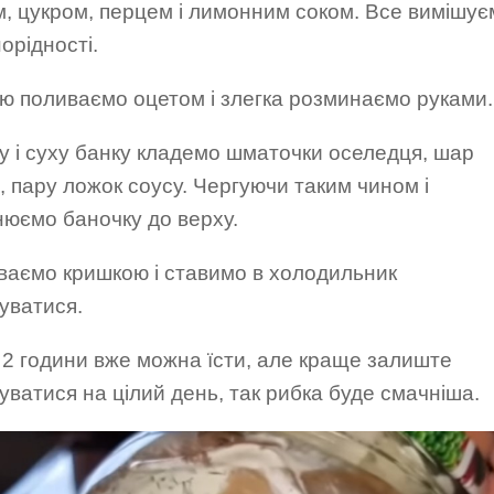
м, цукром, перцем і лимонним соком. Все вимішує
орідності.
ю поливаємо оцетом і злегка розминаємо руками.
у і суху банку кладемо шматочки оселедця, шар
, пару ложок соусу. Чергуючи таким чином і
нюємо баночку до верху.
ваємо кришкою і ставимо в холодильник
уватися.
 2 години вже можна їсти, але краще залиште
ватися на цілий день, так рибка буде смачніша.