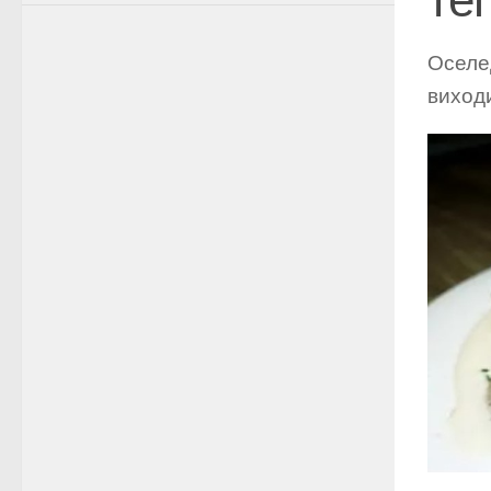
Оселед
виходи