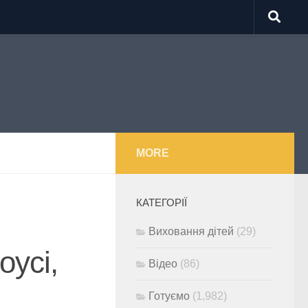
MORE
КАТЕГОРІЇ
Виховання дітей
(29)
оусі,
Відео
(86)
Готуємо
(1,982)