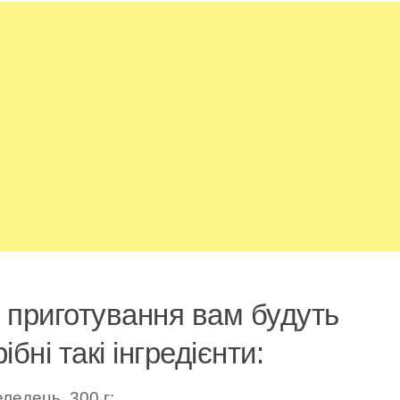
 приготування вам будуть
ібні такі інгредієнти:
ледець, 300 г;