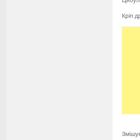
Цибул
Кріп д
Змішує