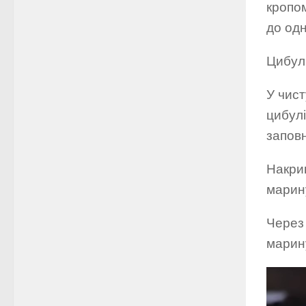
кропо
до одн
Цибул
У чист
цибулі
запов
Накри
марин
Через
марину