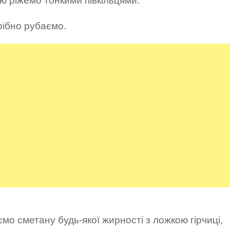
ю ріжемо тонкими півкільцями.
рібно рубаємо.
мо сметану будь-якої жирності з ложкою гірчиці,