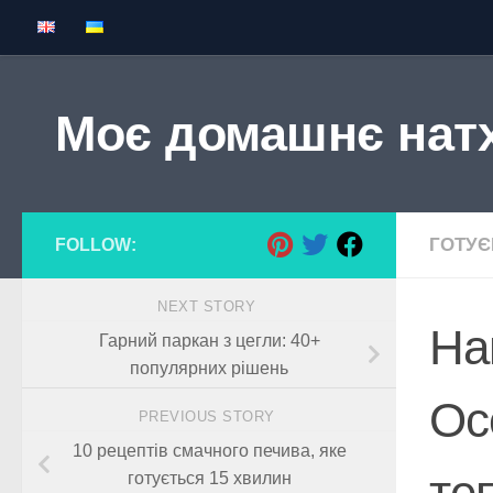
Skip to content
Моє домашнє нат
ГОТУ
FOLLOW:
NEXT STORY
На
Гарний паркан з цегли: 40+
популярних рішень
Ос
PREVIOUS STORY
10 рецептів смачного печива, яке
те
готується 15 хвилин