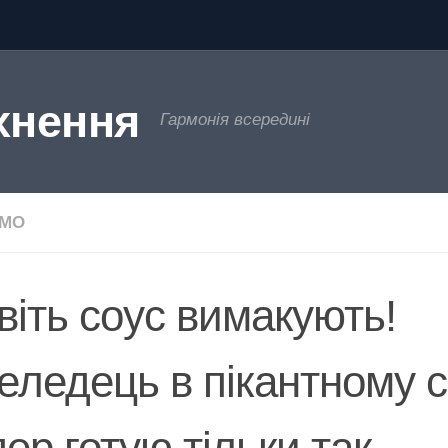
хнення
Гармонія всередині
ЄМО
віть соус вимакують!
еледець в пікантному с
пер готую тільки так