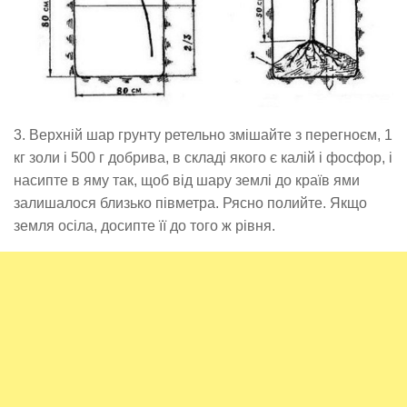
3. Верхній шар грунту ретельно змішайте з перегноєм, 1
кг золи і 500 г добрива, в складі якого є калій і фосфор, і
насипте в яму так, щоб від шару землі до країв ями
залишалося близько півметра. Рясно полийте. Якщо
земля осіла, досипте її до того ж рівня.