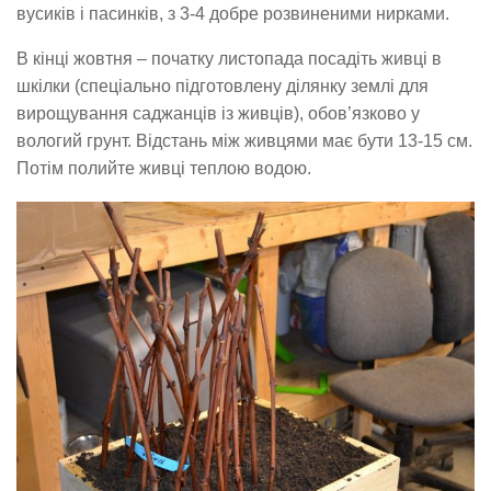
вусиків і пасинків, з 3-4 добре розвиненими нирками.
В кінці жовтня – початку листопада посадіть живці в
шкілки (спеціально підготовлену ділянку землі для
вирощування саджанців із живців), обов’язково у
вологий грунт. Відстань між живцями має бути 13-15 см.
Потім полийте живці теплою водою.