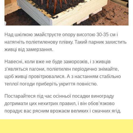
Над шкілкою змайструєте опору висотою 30-35 см і
натягніть поліетиленову плівку. Такий парник захистить
живці від замерзання.
Навесні, коли вже не буде заморозків, і з живців
з’являться пагони, поліетилен періодично знімайте,
щоб живці провітрювалися. А з настанням стабільно
теплої погоди приберіть укриття повністю.
Постарайтеся під час осінньої посадки винограду
дотримати цих нехитрих правил, і він обов’язково
порадує вас рясним врожаєм великих і смачних ягід.