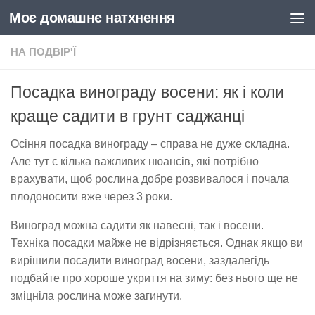
Моє домашнє натхнення
Skip to content
НА ПОДВІР'Ї
Посадка винограду восени: як і коли
краще садити в грунт саджанці
Осіння посадка винограду – справа не дуже складна.
Але тут є кілька важливих нюансів, які потрібно
врахувати, щоб рослина добре розвивалося і почала
плодоносити вже через 3 роки.
Виноград можна садити як навесні, так і восени.
Техніка посадки майже не відрізняється. Однак якщо ви
вирішили посадити виноград восени, заздалегідь
подбайте про хороше укриття на зиму: без нього ще не
зміцніла рослина може загинути.