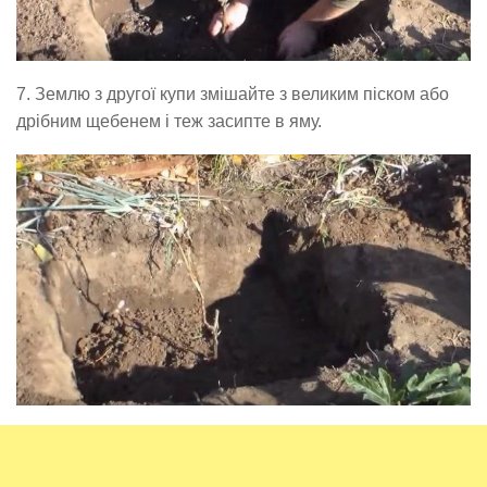
7. Землю з другої купи змішайте з великим піском або
дрібним щебенем і теж засипте в яму.