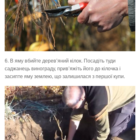
6. В яму вбийте дерев’яний кілок. Посадіть туди
саджанець винограду, прив’яжіть його до кілочка і
засипте яму землею, що залишилася з першої купи.