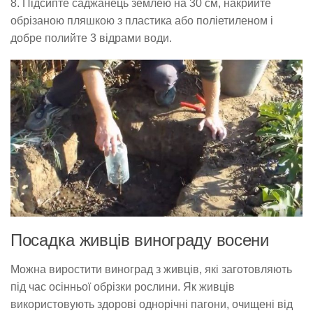
8. Підсипте саджанець землею на 30 см, накрийте
обрізаною пляшкою з пластика або поліетиленом і
добре полийте 3 відрами води.
Посадка живців винограду восени
Можна виростити виноград з живців, які заготовляють
під час осінньої обрізки рослини. Як живців
використовують здорові однорічні пагони, очищені від