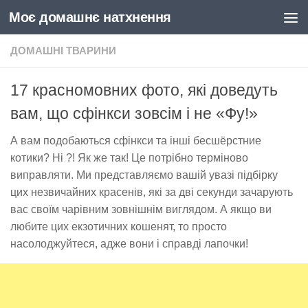
Моє домашнє натхнення
Skip to content
ДОМАШНІ ТВАРИНИ
17 красномовних фото, які доведуть
вам, що сфінкси зовсім і не «Фу!»
А вам подобаються сфінкси та інші бесшёрстние
котики? Ні ?! Як же так! Це потрібно терміново
виправляти. Ми представляємо вашій увазі підбірку
цих незвичайних красенів, які за дві секунди зачарують
вас своїм чарівним зовнішнім виглядом. А якщо ви
любите цих екзотичних кошенят, то просто
насолоджуйтеся, адже вони і справді лапочки!