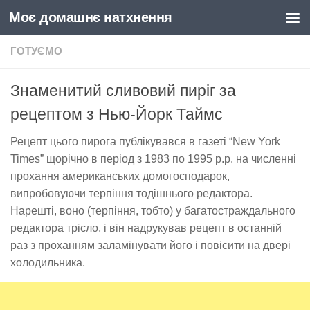
Моє домашнє натхнення
Skip to content
ГОТУЄМО
Знаменитий сливовий пиріг за
рецептом з Нью-Йорк Таймс
Рецепт цього пирога публікувався в газеті “New York
Times” щорічно в період з 1983 по 1995 р.р. на численні
прохання американських домогосподарок,
випробовуючи терпіння тодішнього редактора.
Нарешті, воно (терпіння, тобто) у багатостраждального
редактора трісло, і він надрукував рецепт в останній
раз з проханням заламінувати його і повісити на двері
холодильника.