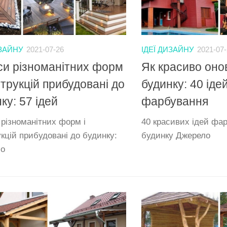
ИЗАЙНУ
2021-07-26
ІДЕЇ ДИЗАЙНУ
2021-07
си різноманітних форм
Як красиво оно
струкцій прибудовані до
будинку: 40 іде
ку: 57 ідей
фарбування
 різноманітних форм і
40 красивих ідей фа
кцій прибудовані до будинку:
будинку Джерело
ло