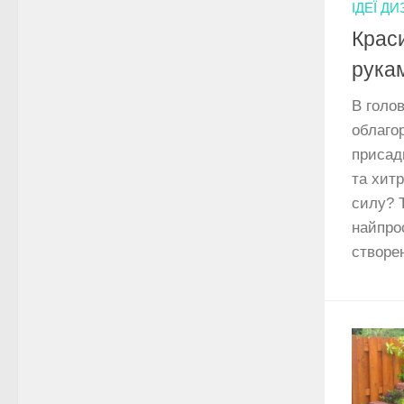
ІДЕЇ Д
Краси
рукам
В голов
облаго
присад
та хитр
силу? 
найпрос
створе