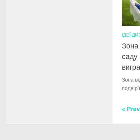
ІДЕЇ Д
Зона 
саду 
вигр
Зона ві
подвір’
« Pre