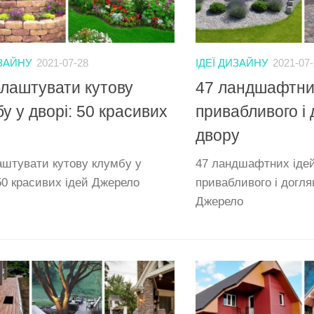
ИЗАЙНУ
2021-07-28
ІДЕЇ ДИЗАЙНУ
2021-07
блаштувати кутову
47 ландшафтних
у у дворі: 50 красивих
привабливого і 
двору
аштувати кутову клумбу у
47 ландшафтних іде
 50 красивих ідей Джерело
привабливого і догля
Джерело