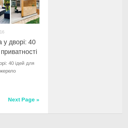
-16
 у дворі: 40
і приватності
рі: 40 ідей для
Джерело
Next Page »