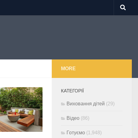
MORE
КАТЕГОРІЇ
Виховання дітей
(29)
Відео
(86)
Готуємо
(1,948)