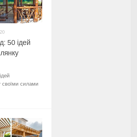
-20
д: 50 ідей
ілянку
ідей
у своїми силами