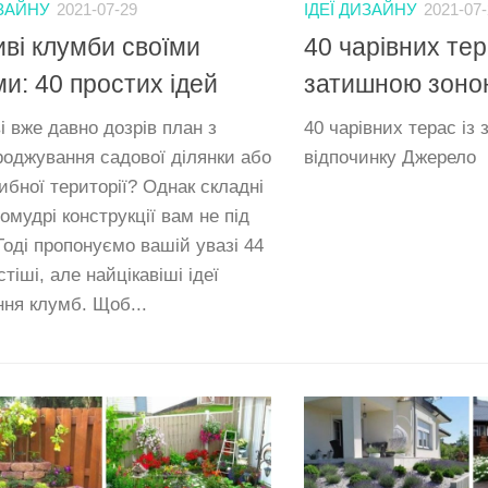
ИЗАЙНУ
2021-07-29
ІДЕЇ ДИЗАЙНУ
2021-07
ві клумби своїми
40 чарівних тер
и: 40 простих ідей
затишною зоною
і вже давно дозрів план з
40 чарівних терас із
роджування садової ділянки або
відпочинку Джерело
ибної території? Однак складні
омудрі конструкції вам не під
Тоді пропонуємо вашій увазі 44
тіші, але найцікавіші ідеї
ння клумб. Щоб...