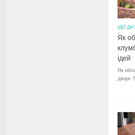
ІДЕЇ Д
Як о
клумб
ідей
Як обл
дворі: