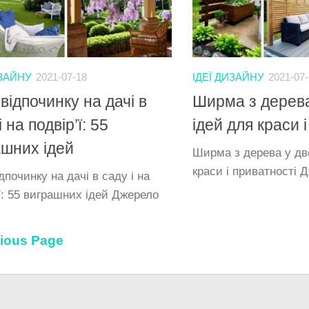
ИЗАЙНУ
2021-07-18
ІДЕЇ ДИЗАЙНУ
2021-07
відпочинку на дачі в
Ширма з дерева
і на подвір’ї: 55
ідей для краси 
ашних ідей
Ширма з дерева у дво
краси і приватності 
дпочинку на дачі в саду і на
ї: 55 виграшних ідей Джерело
vious Page