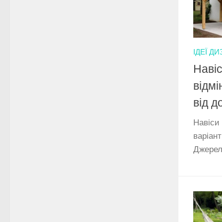
ІДЕЇ Д
Навіс
відмі
від д
Навіси 
варіант
Джере