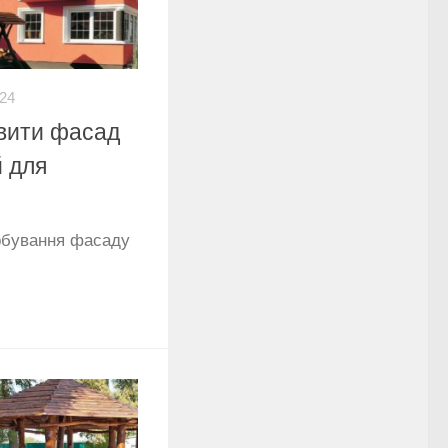
-24
вити фасад
й для
рбування фасаду