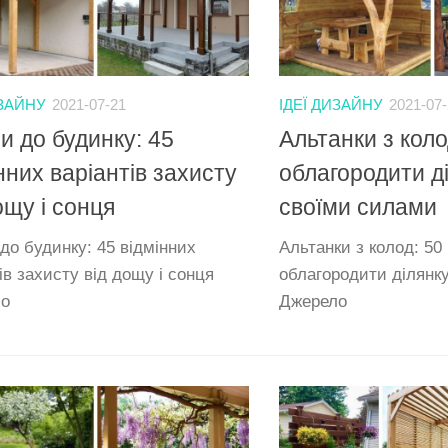
ИЗАЙНУ
2021-07-21
ІДЕЇ ДИЗАЙНУ
2021-07
и до будинку: 45
Альтанки з коло
нних варіантів захисту
облагородити д
ощу і сонця
своїми силами
до будинку: 45 відмінних
Альтанки з колод: 50 
ів захисту від дощу і сонця
облагородити ділянк
ло
Джерело