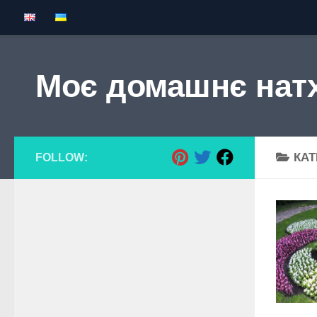
Skip to content
Моє домашнє нат
КАТ
FOLLOW: