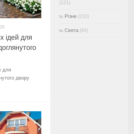
(121)
Різне
(210)
-28
Свята
(64)
 ідей для
доглянутого
й для
нутого двору