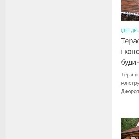
ІДЕЇ Д
Тера
і кон
будин
Тераси
констру
Джере