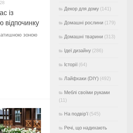
-28
Декор для дому
(141)
ас із
 відпочинку
Домашні рослини
(179)
 затишною зоною
Домашні тварини
(313)
Ідеї дизайну
(286)
Історії
(64)
Лайфхаки (DIY)
(492)
Меблі своїми руками
(11)
На подвір'ї
(545)
Речі, що надихають