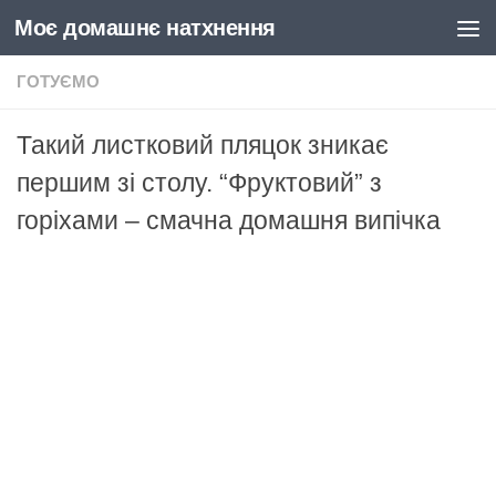
Моє домашнє натхнення
Skip to content
ГОТУЄМО
Такий листковий пляцок зникає
першим зі столу. “Фруктовий” з
горіхами – смачна домашня випічка