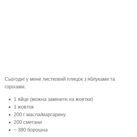
Сьогодні у мене листковий пляцок з яблуками та
горіхами.
1 яйце (можна замінити на жовтки)
1 жовток
200 г масла/маргарину
200 сметани
~ 380 борошна