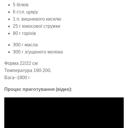
5 білків
6 ст.л. цукру
1 п. вишневого киселю
25 г кокосової стружки
80 г горіхів
300 г масла
300 г згущеного молока
Форма 22/22 см
Температура 190-200.
Вага~1800 г
Процес приготування (відео):