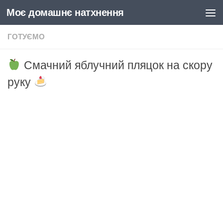
Моє домашнє натхнення
Skip to content
ГОТУЄМО
Смачний яблучний пляцок на скору
руку