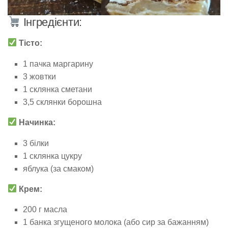
Інгредієнти:
Тісто:
1 пачка маргарину
3 жовтки
1 склянка сметани
3,5 склянки борошна
Начинка:
3 білки
1 склянка цукру
яблука (за смаком)
Крем:
200 г масла
1 банка згущеного молока (або сир за бажанням)