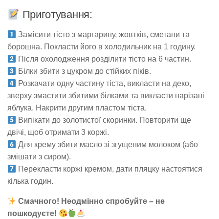
Приготування:
Замісити тісто з маргарину, жовтків, сметани та
борошна. Покласти його в холодильник на 1 годину.
Після охолодження розділити тісто на 6 частин.
Білки збити з цукром до стійких піків.
Розкачати одну частину тіста, викласти на деко,
зверху змастити збитими білками та викласти нарізані
яблука. Накрити другим пластом тіста.
Випікати до золотистої скоринки. Повторити ще
двічі, щоб отримати 3 коржі.
Для крему збити масло зі згущеним молоком (або
змішати з сиром).
Перекласти коржі кремом, дати пляцку настоятися
кілька годин.
Смачного! Неодмінно спробуйте – не
пошкодуєте!