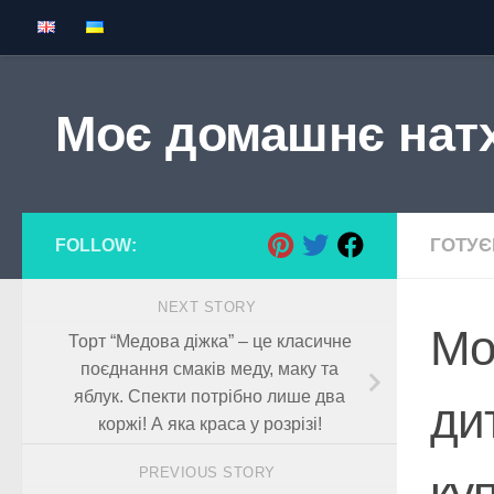
Skip to content
Моє домашнє нат
ГОТУ
FOLLOW:
NEXT STORY
Мо
Торт “Медова діжка” – це класичне
поєднання смаків меду, маку та
яблук. Спекти потрібно лише два
ди
коржі! А яка краса у розрізі!
PREVIOUS STORY
ку