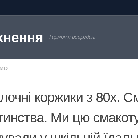
хнення
Гармонія всередині
ЄМО
лочні коржики з 80х. С
тинства. Ми цю смакот
пували у шкільній їдальн