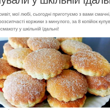
ривіт, мої любі, сьогодні приготуємо з вами смачні
 розсипчасті коржики з минулого, за 8 копійок купу
смакоту у шкільній їдальні!