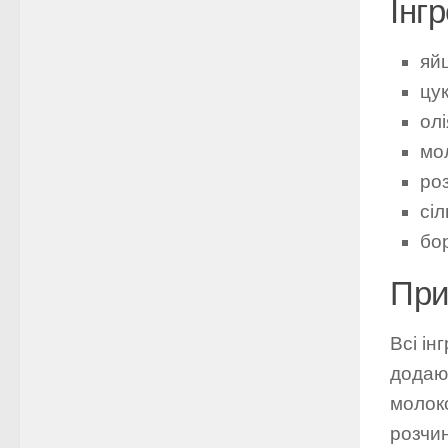
Інгр
яйц
цук
олі
мо
ро
сі
бо
При
Всі ін
додаю 
молоко
розчи