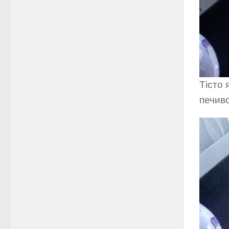
Тісто 
печиво