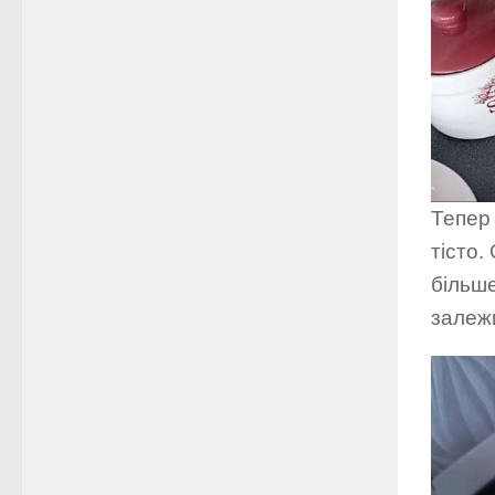
Тепер
тісто.
більше
залежи