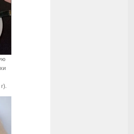
ую
охи
г).