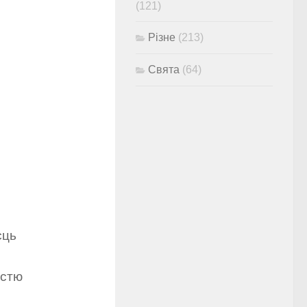
(121)
Різне
(213)
Свята
(64)
єць
істю