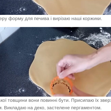
еру форму для печива і вирізаю наші коржики.
кої товщини вони повинні бути. Присипаю їх звер
м. Викладаю на деко, застелене пергаментом.