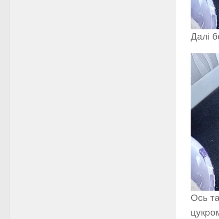
Далі б
Ось та
цукро