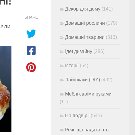
Декор для дому
(141)
,
SHARE
Домашні рослини
(179)
вали
Домашні тварини
(313)
Ідеї дизайну
(286)
Історії
(64)
Лайфхаки (DIY)
(492)
Меблі своїми руками
(11)
На подвір'ї
(545)
Речі, що надихають