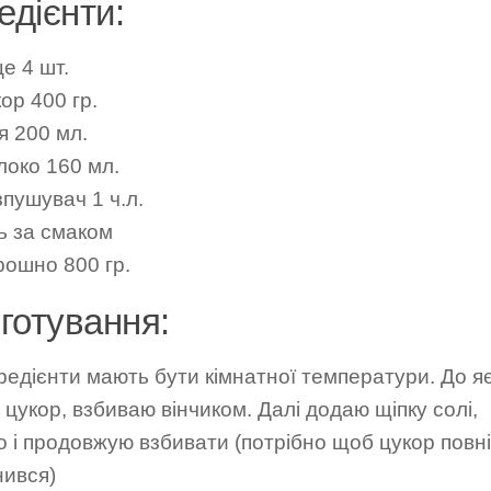
едієнти:
е 4 шт.
ор 400 гр.
я 200 мл.
локо 160 мл.
зпушувач 1 ч.л.
ль за смаком
рошно 800 гр.
готування:
гредієнти мають бути кімнатної температури. До я
цукор, взбиваю вінчиком. Далі додаю щіпку солі,
 і продовжую взбивати (потрібно щоб цукор повн
нився)