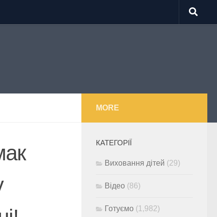
MORE
КАТЕГОРІЇ
мак
Виховання дітей
(29)
у
Відео
(86)
Готуємо
(1,982)
і!