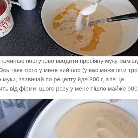
 починаю поступово вводити просіяну муку, заміш
 Ось таке тісто у мене вийшло (у вас може піти тр
 муки, зазвичай по рецепту йде 800 г, але це
ть від фірми, цього разу у мене пішло майже 900 