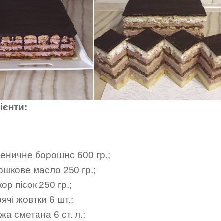
ієнти:
еничне борошно 600 гр.;
ршкове масло 250 гр.;
ор пісок 250 гр.;
ячі жовтки 6 шт.;
жа сметана 6 ст. л.;