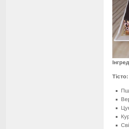
Інгред
Тісто:
Пш
Ве
Цук
Кур
Сві