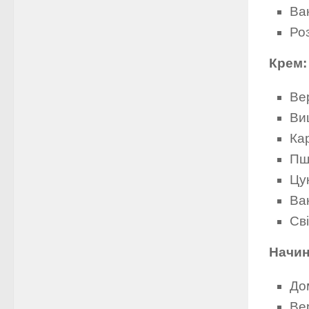
Ван
Ро
Крем:
Ве
Ви
Кар
Пш
Цук
Ван
Сві
Начин
До
Ве