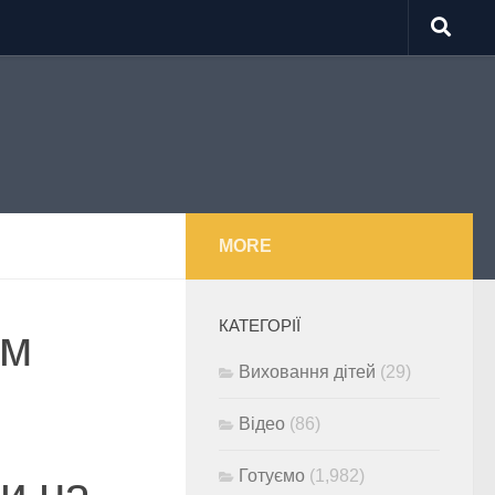
MORE
КАТЕГОРІЇ
им
Виховання дітей
(29)
Відео
(86)
Готуємо
(1,982)
и на