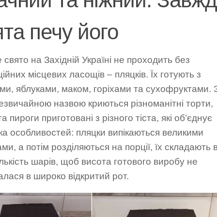
ята печу його
свято на Західній Україні не проходить без
ійних місцевих ласощів – пляцків. Їх готують з
и, яблуками, маком, горіхами та сухофруктами. 
езвичайною назвою криються різноманітні торти,
та пироги приготовані з різного тіста, які об’єднує
ка особливостей: пляцки випікаються великими
ми, а потім розділяються на порції, їх складають 
ількість шарів, щоб висота готового виробу не
лася в широко відкритий рот.