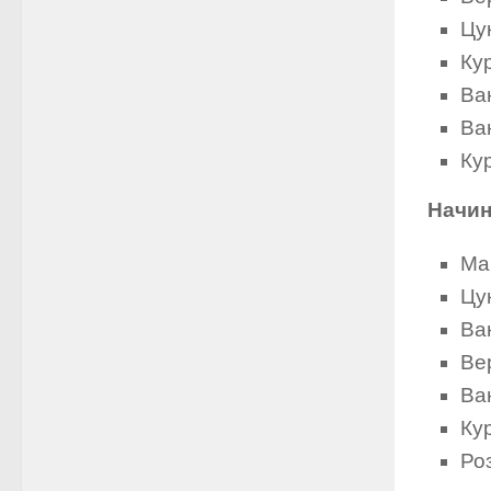
Цук
Кур
Ван
Ван
Кур
Начин
Мак
Цук
Ван
Вер
Ван
Кур
Роз