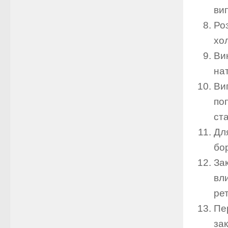
ви
Ро
хо
Вик
нат
Вип
поп
ста
Дл
бо
Зак
вл
ре
Пер
зак