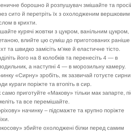
еничне борошно й розпушувач змішайте та просі
рез сито й перетріть їх з охолодженим вершковим
слом в крихти.
ішайте курячі жовтки з цукром, ванільним цукром,
етаною, влийте цю суміш до приготованих раніше
хт та швидко замісіть м’яке й еластичне тісто.
діліть його на 8 колобків та перенесіть 4 — в
лодильник, а наступні 4 — в морозильну камеру.
чинку «Сирну» зробіть, як зазвичай готуєте сирни
ди кураги поріжте та втопіть в сир.
к само приготуйте «Макову» тільки мак запарте, п
меліть та все перемішайте.
оріхову» начинку – підсмажте та крупно поріжте
іхи.
окосову» збийте охолоджені білки перед самим