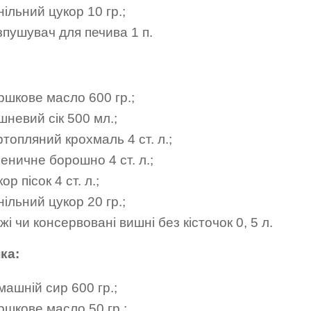
ільний цукор 10 гр.;
зпушувач для печива 1 п.
ршкове масло 600 гр.;
шневий сік 500 мл.;
топляний крохмаль 4 ст. л.;
еничне борошно 4 ст. л.;
ор пісок 4 ст. л.;
ільний цукор 20 гр.;
жі чи консервовані вишні без кісточок 0, 5 л.
ка:
машній сир 600 гр.;
ршкове масло 50 гр.;