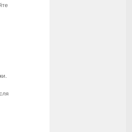
йте
ки.
ісля