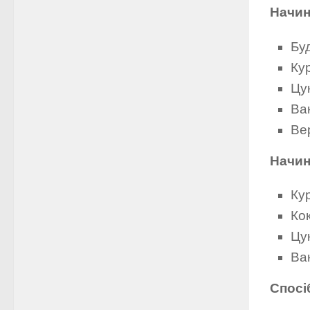
Начин
Буд
Кур
Цук
Ван
Ве
Начин
Кур
Кок
Цук
Ван
Спосі