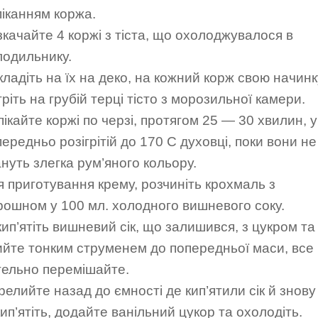
піканням коржа.
зкачайте 4 коржі з тіста, що охолоджувалося в
лодильнику.
ладіть на їх на деко, на кожний корж свою начинк
ріть на грубій терці тісто з морозильної камери.
ікайте коржі по черзі, протягом 25 — 30 хвилин, у
ередньо розігрітій до 170 С духовці, поки вони не
нуть злегка рум’яного кольору.
я приготування крему, розчиніть крохмаль з
рошном у 100 мл. холодного вишневого соку.
ип’ятіть вишневий сік, що залишився, з цукром та
ийте тонким струменем до попередньої маси, все
тельно перемішайте.
елийте назад до ємності де кип’ятили сік й знову
ип’ятіть, додайте ванільний цукор та охолодіть.