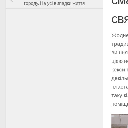
городу. На усі випадки життя
св
Жодне 
традиц
вишням
цією н
кекси 
декіль
пласта
таку к
поміща