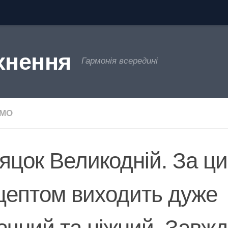
хнення
Гармонія всередині
ЄМО
яцок Великодній. За ц
цептом виходить дуже
ачний та ніжний. Завжд