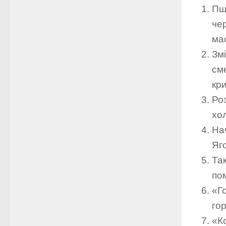
Пш
че
ма
Зм
см
кри
Роз
хо
На
Яго
Та
по
«Г
гор
«К