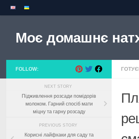
Skip to content
Моє домашнє нат
ГОТУ
FOLLOW:
NEXT STORY
Пл
Підживлення розсади помідорів
молоком. Гарний спосіб мати
міцну та гарну розсаду
ре
PREVIOUS STORY
см
Корисні лайфхаки для саду та