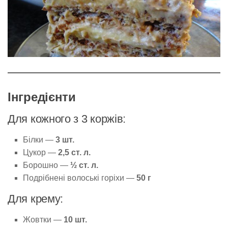
Інгредієнти
Для кожного з 3 коржів:
Білки —
3 шт.
Цукор —
2,5 ст. л.
Борошно —
½ ст. л.
Подрібнені волоські горіхи —
50 г
Для крему:
Жовтки —
10 шт.