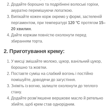
Додайте борошно та подрібнені волоські горіхи,
акуратно перемішуючи лопаткою.
Випікайте кожен корж окремо у формі, застеленій
пергаментом, при температурі
120 °C
протягом
15–
20 хвилин
.
Дайте коржам повністю охолонути перед
збиранням торта.
2. Приготування крему:
У мисці змішайте молоко, цукор, ванільний цукор,
борошно та жовтки.
Поставте суміш на слабкий вогонь і постійно
помішуйте, доводячи до загустіння.
Зніміть із вогню, залиште охолонути до теплого
стану.
Додайте розм’якшене вершкове масло й ретельно
збийте, щоб крем став однорідним.