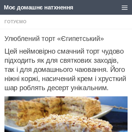
Моє домашнє натхнення
Skip to content
ГОТУЄМО
Улюблений торт «Єгипетський»
Цей неймовірно смачний торт чудово
підходить як для святкових заходів,
так і для домашнього чаювання. Його
ніжні коржі, насичений крем і хрусткий
шар роблять десерт унікальним.