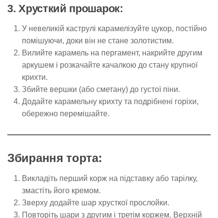
3. Хрусткий прошарок:
У невеликій каструлі карамелізуйте цукор, постійно
помішуючи, доки він не стане золотистим.
Вилийте карамель на пергамент, накрийте другим
аркушем і розкачайте качалкою до стану крупної
крихти.
Збийте вершки (або сметану) до густої піни.
Додайте карамельну крихту та подрібнені горіхи,
обережно перемішайте.
Збирання торта:
Викладіть перший корж на підставку або тарілку,
змастіть його кремом.
Зверху додайте шар хрусткої прослойки.
Повторіть шари з другим і третім коржем. Верхній