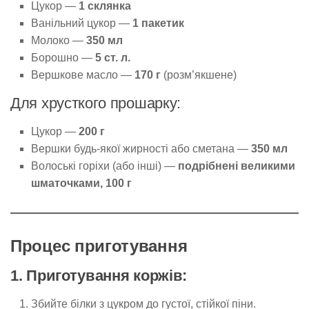
Цукор —
1 склянка
Ванільний цукор —
1 пакетик
Молоко —
350 мл
Борошно —
5 ст. л.
Вершкове масло —
170 г
(розм’якшене)
Для хрусткого прошарку:
Цукор —
200 г
Вершки будь-якої жирності або сметана —
350 мл
Волоські горіхи (або інші) —
подрібнені великими
шматочками, 100 г
Процес приготування
1. Приготування коржів:
Збийте білки з цукром до густої, стійкої піни.