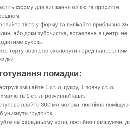
астіть форму для випікання олією та присипте
рошном.
релийте тісто у форму та випікайте приблизно 35
илин, або доки зубочистка, вставлена в центр, не
ходитиме сухою.
йте торту повністю охолонути перед нанесенням
мадки.
готування помадки:
аструлі змішайте 1 ст. л. цукру, 1 повну ст. л.
хмалю та 1 ст. л. розчинної кави.
ступово влийте 300 мл молока, постійно помішую
б уникнути грудочок.
туйте на середньому вогні, постійно помішуючи, д