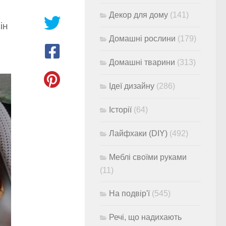
Декор для дому
(141)
ін
Домашні рослини
(179)
Домашні тварини
(313)
Ідеї дизайну
(286)
Історії
(64)
Лайфхаки (DIY)
(492)
Меблі своїми руками
(11)
На подвір'ї
(545)
Речі, що надихають