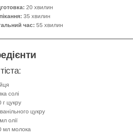
дготовка:
20 хвилин
пікання:
35 хвилин
гальний час:
55 хвилин
редієнти
тіста:
яйця
ка солі
 г цукру
 ванільного цукру
мл олії
0 мл молока