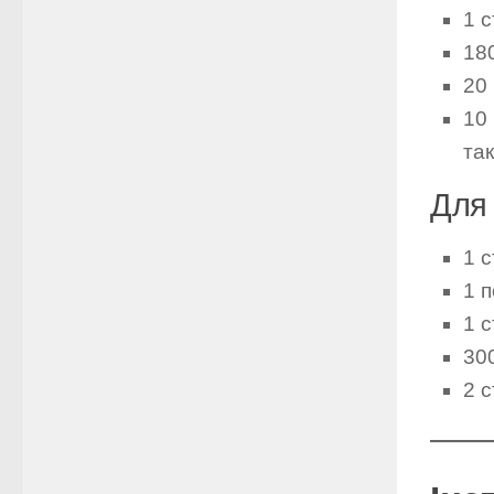
1 с
18
20 
10 
так
Для
1 с
1 п
1 с
30
2 с