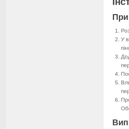
Інс
При
Роз
У в
пін
Дод
пе
По
Вли
пе
Про
Об
Вип