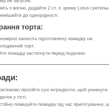
іш не загусне.
міть з вогню, додайте 2 ст. л. крему Lotus і ретель
ремішайте до однорідності.
рання торта:
вномірно нанесіть підготовлену помадку на
олоджений торт.
йте помадці застигнути перед подачею.
ади:
в’язково просійте сухі інгредієнти, щоб уникнути
дочок у тісті.
стійно помішуйте помадку під час приготування, 