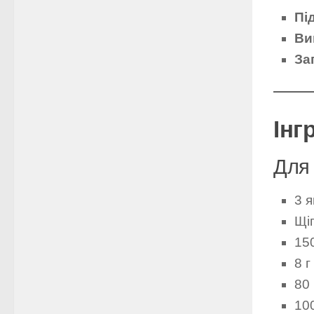
Пі
Ви
За
Інг
Для 
3 
Щіп
150
8 г
80 
10