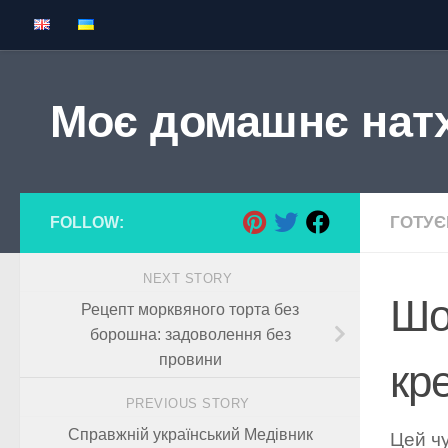
Skip to content
Моє домашнє нат
ГОТУ
FOLLOW:
NEXT STORY
Шо
Рецепт морквяного торта без
борошна: задоволення без
провини
кр
PREVIOUS STORY
Справжній український Медівник
Цей ч