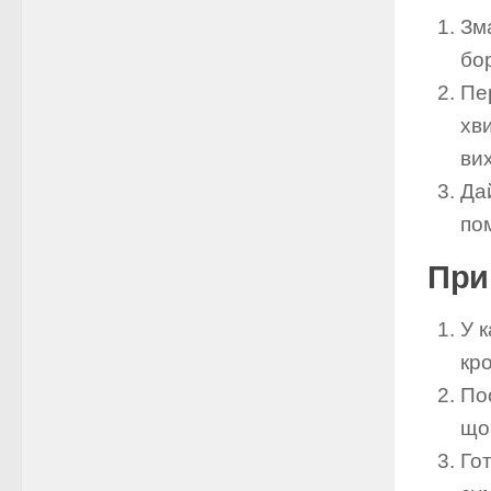
Зм
бо
Пе
хв
ви
Да
по
При
У к
кро
По
що
Го