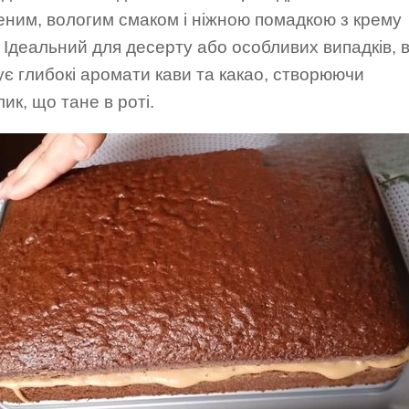
еним, вологим смаком і ніжною помадкою з крему
 Ідеальний для десерту або особливих випадків, в
є глибокі аромати кави та какао, створюючи
ик, що тане в роті.