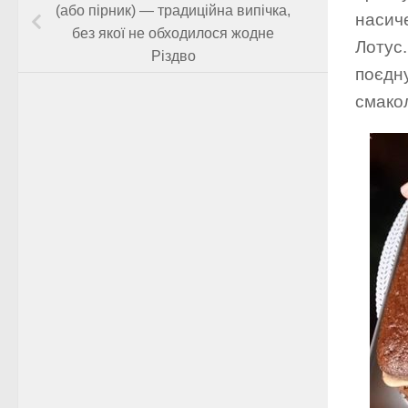
(або пірник) — традиційна випічка,
насич
без якої не обходилося жодне
Лотус.
Різдво
поєдну
смакол