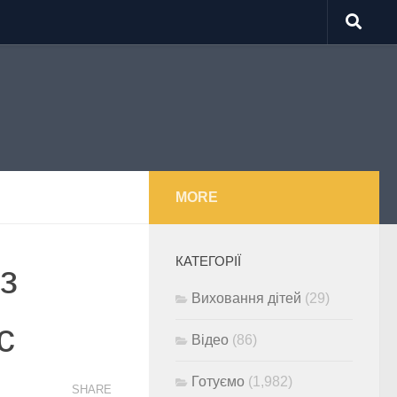
MORE
КАТЕГОРІЇ
з
Виховання дітей
(29)
с
Відео
(86)
Готуємо
(1,982)
SHARE