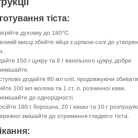
трукції
готування тіста:
ігрійте духовку до 180°C.
еликій мисці збийте яйця з щіпкою солі до утворе
и.
айте 150 г цукру та 8 г ванільного цукру, добре
ремішайте.
ступово додайте 80 мл олії, продовжуючи збивати
йте 100 мл молока та 1 ст. л. розчинної кави,
ремішайте до однорідності.
сійте 180 г борошна, 20 г какао та 10 г розпушув
ережно змішайте до отримання гладкого тіста.
ікання: