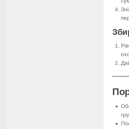
сум
Зні
пе
Зби
Рі
ох
Да
Пор
Обо
гру
По