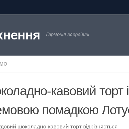
хнення
Гармонія всередині
ЄМО
коладно-кавовий торт і
емовою помадкою Лоту
удовий шоколадно-кавовий торт відрізняється