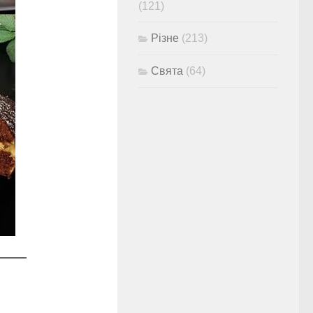
(121)
Різне
(213)
Свята
(64)