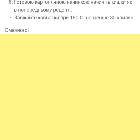
Готовою картопляною начинкою начиніть кишки як
в попередньому рецепті.
Запікайте ковбаски при 180 С. не менше 30 хвилин.
Смачного!