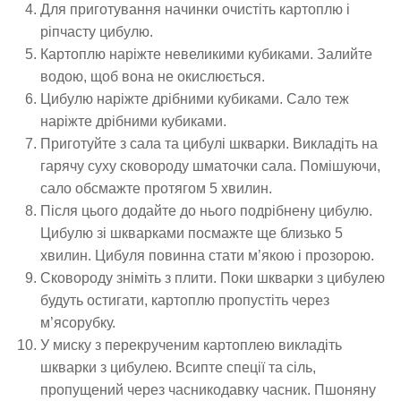
Для приготування начинки очистіть картоплю і
ріпчасту цибулю.
Картоплю наріжте невеликими кубиками. Залийте
водою, щоб вона не окислюється.
Цибулю наріжте дрібними кубиками. Сало теж
наріжте дрібними кубиками.
Приготуйте з сала та цибулі шкварки. Викладіть на
гарячу суху сковороду шматочки сала. Помішуючи,
сало обсмажте протягом 5 хвилин.
Після цього додайте до нього подрібнену цибулю.
Цибулю зі шкварками посмажте ще близько 5
хвилин. Цибуля повинна стати м’якою і прозорою.
Сковороду зніміть з плити. Поки шкварки з цибулею
будуть остигати, картоплю пропустіть через
м’ясорубку.
У миску з перекрученим картоплею викладіть
шкварки з цибулею. Всипте спеції та сіль,
пропущений через часникодавку часник. Пшоняну