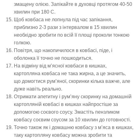
змащену олією. Запікайте в духовці протягом 40-50
хвилин при 180 С.
Щоб ковбаса не лопнула під час запікання,
приблизно 2-3 рази з інтервалом в 15 хвилин
необхідно зробити по всій її площі проколи тонкою
голкою.
Повітря, що накопичилося в ковбасі, піде, і
оболонка її точно не пошкодиться.
На відміну від м’ясної ковбаси в кишках,
картопляна ковбаса не така жирна, а це значить,
що домогтися рум’яної, скоринки кілька важче, але
дуже навіть реально.
Отримати апетитну і рум’яну скоринку на домашній
картопляній ковбасі в кишках найпростіше за
допомогою соєвого соусу. Змастіть пензликом
ковбасу соєвим соусом за 10 хвилин до готовності.
Точно також як і домашню ковбасу з м’яса в кишках,
таку картопляну ковбасу можна зробити та