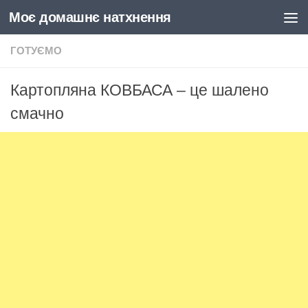
Моє домашнє натхнення
Skip to content
ГОТУЄМО
Картопляна КОВБАСА – це шалено
смачно