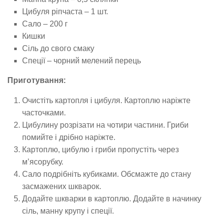
Цибуля ріпчаста – 1 шт.
Сало – 200 г
Кишки
Сіль до свого смаку
Спеції – чорний мелений перець
Приготування:
Очистіть картопля і цибуля. Картоплю наріжте
часточками.
Цибулину розрізати на чотири частини. Гриби
помийте і дрібно наріжте.
Картоплю, цибулю і гриби пропустіть через
м’ясорубку.
Сало подрібніть кубиками. Обсмажте до стану
засмажених шкварок.
Додайте шкварки в картоплю. Додайте в начинку
сіль, манну крупу і спеції.