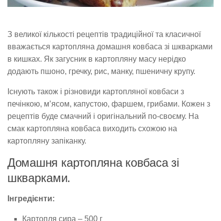
З великої кількості рецептів традиційної та класичної
вважається картопляна домашня ковбаса зі шкварками
в кишках. Як загусник в картопляну масу нерідко
додають пшоно, гречку, рис, манку, пшеничну крупу.
Існують також і різновиди картопляної ковбаси з
печінкою, м’ясом, капустою, фаршем, грибами. Кожен з
рецептів буде смачний і оригінальний по-своєму. На
смак картопляна ковбаса виходить схожою на
картопляну запіканку.
Домашня картопляна ковбаса зі
шкварками.
Інгредієнти:
Картопля сира – 500 г