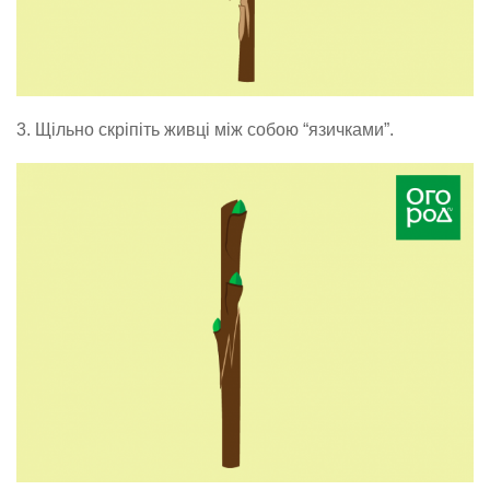
3. Щільно скріпіть живці між собою “язичками”.