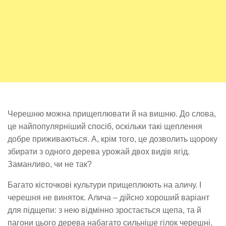
Черешню можна прищеплювати й на вишню. До слова,
це найпопулярніший спосіб, оскільки такі щеплення
добре приживаються. А, крім того, це дозволить щороку
збирати з одного дерева урожай двох видів ягід.
Заманливо, чи не так?
Багато кісточкові культури прищеплюють на аличу. І
черешня не виняток. Алича – дійсно хороший варіант
для підщепи: з нею відмінно зростається щепа, та й
пагони цього дерева набагато сильніше гілок черешні,