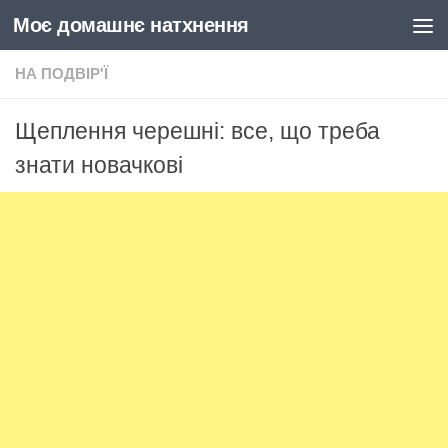
Моє домашнє натхнення
Skip to content
НА ПОДВІР'Ї
Щеплення черешні: все, що треба
знати новачкові