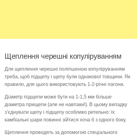
Щеплення черешні копуліруванням
Для щеплення черешні поліпшеною копуліруванням
треба, щоб підщепу і щепу були однакової товщини. Як
правило, для цього використовують 1-2-річні пагони.
Діаметр підщепи може бути на 1-1,5 мм більше
діаметра прищепи (але не навпаки!). В цьому випадку
з’єднувати щепу і підщепу особливо ретельно: їх
камбіальні шари повинні зійтися хоча б з одного боку.
Щеплення проводять за допомогою спеціального