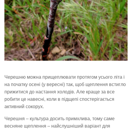
Черешню можна прищеплювати протягом усього літа і
на початку осені (у вересні) так, щоб щеплення встигло
прижитися до настання холодів. Але краще за все
робити це навесні, коли в підщепі спостерігається
активний сокорух.
Черешня – культура досить примхлива, тому саме
весняне щеплення – найслушніший варіант для