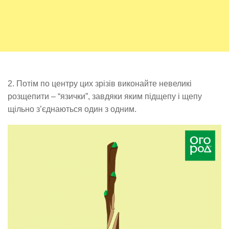
2. Потім по центру цих зрізів виконайте невеликі
розщепити – “язички”, завдяки яким підщепу і щепу
щільно з’єднаються один з одним.