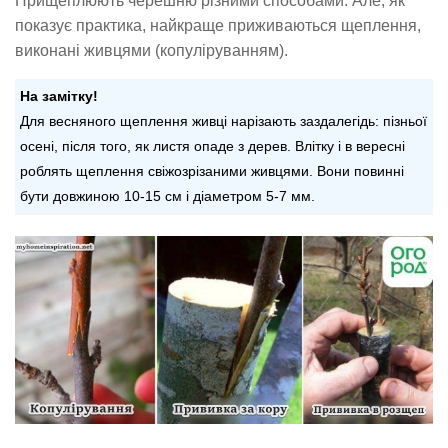
Прищеплюють черешню різними способами. Але, як
показує практика, найкраще приживаються щеплення,
виконані живцями (копуліруванням).
На замітку!
Для весняного щеплення живці нарізають заздалегідь: пізньої
осені, після того, як листя опаде з дерев. Влітку і в вересні
роблять щеплення свіжозрізаними живцями. Вони повинні
бути довжиною 10-15 см і діаметром 5-7 мм.