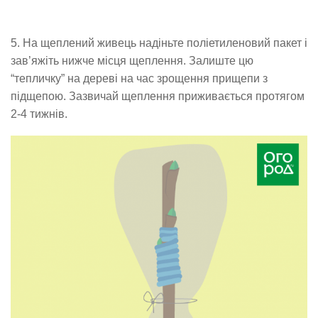
5. На щеплений живець надіньте поліетиленовий пакет і
зав’яжіть нижче місця щеплення. Залиште цю
“тепличку” на дереві на час зрощення прищепи з
підщепою. Зазвичай щеплення приживається протягом
2-4 тижнів.