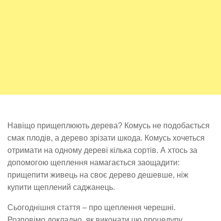
Навіщо прищеплюють дерева? Комусь не подобається
смак плодів, а дерево зрізати шкода. Комусь хочеться
отримати на одному дереві кілька сортів. А хтось за
допомогою щеплення намагається заощадити:
прищепити живець на своє дерево дешевше, ніж
купити щеплений саджанець.
Сьогоднішня стаття – про щеплення черешні.
Розповімо докладно, як виконати цю процедуру.