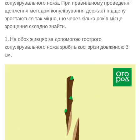
копулірувального ножа. При правильному проведенні
щеплення методом копулірування держак і підщепу
зростаються так міцно, що через кілька років місце
зрощення складно знайти.
1. На обох живцях за допомогою гострого
копулірувального ножа зробіть косі зрізи довжиною 3
см.