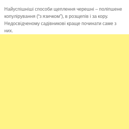
Найуспішніші способи щеплення черешні – поліпшене
копулірування (“з язичком”), в розщепів і за кору.
Недосвідченому садівникові краще починати саме з
них.