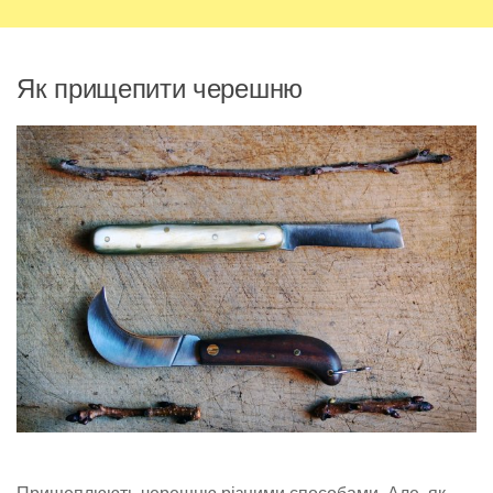
Як прищепити черешню